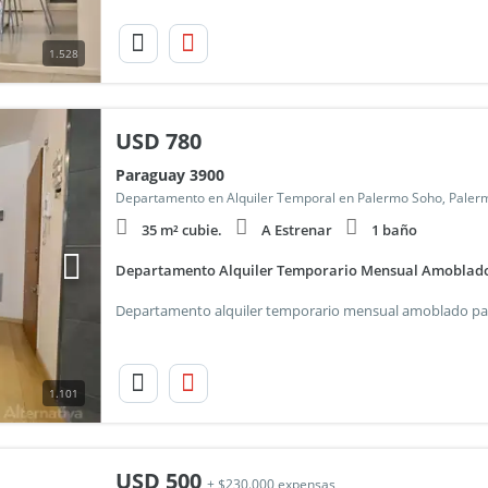
1.528
USD
780
Paraguay 3900
Departamento en Alquiler Temporal en Palermo Soho, Paler
35 m² cubie.
A Estrenar
1 baño
Departamento Alquiler Temporario Mensual Amoblad
1.101
USD
500
+ $230.000 expensas