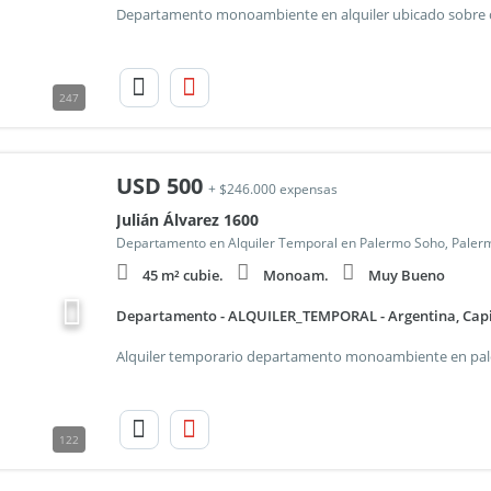
247
USD
500
+ $246.000 expensas
Julián Álvarez 1600
Departamento en Alquiler Temporal en Palermo Soho, Paler
45 m² cubie.
Monoam.
Muy Bueno
Departamento - ALQUILER_TEMPORAL - Argentina, Capita
122