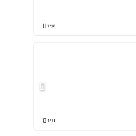
1
/18
1
/11