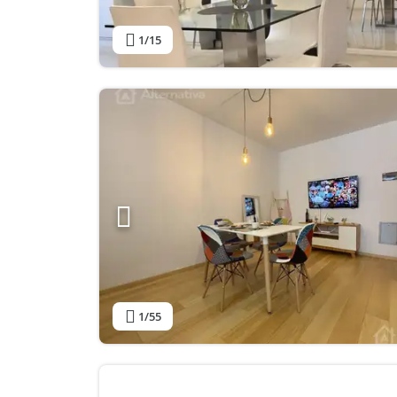
1
/15
1
/55