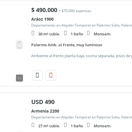
$
490.000
+ $70.000 expensas
Aráoz 1900
Departamento en Alquiler Temporal en Palermo Soho, Paler
30 m² cubie.
1 baño
Monoam.
Palermo Amb. al Frente, muy luminoso
61
USD
490
Armenia 2200
Departamento en Alquiler Temporal en Palermo Soho, Paler
27 m² cubie.
1 baño
Monoam.