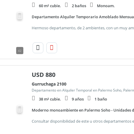
60 m² cubie.
2 baños
Monoam.
Departamento Alquiler Temporario Amoblado Mensua
42
USD
880
Gurruchaga 2100
Departamento en Alquiler Temporal en Palermo Soho, Paler
38 m² cubie.
9 años
1 baño
Moderno monoambiente en Palermo Soho - Unidades de