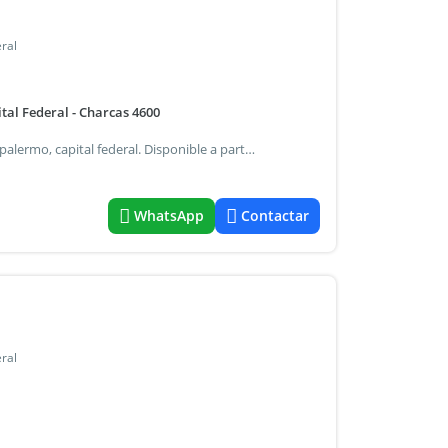
ral
al Federal - Charcas 4600
Alquiler temporario de departamento monoambiente en palermo, capital federal. Disponible a partir del 8 de agosto de 2026. - Ubicado en un piso 2 al contrafrente , cuenta con balcón. - Baño completo con bañera. - Agua caliente individual (por termotanque). - Cocina con 2 anafes eléctricos. - Cuenta con split frio/calor. - Edificio con recepción y hall de entrada. - Encargado con vivienda en el mismo edificio. - Edificio con amenities: terraza con parrilla y laundry. El valor, las expensas y servicios de luz e internet son a cargo del inquilino. Nicolás mateo rodríguez matricula cucicba: 6215
WhatsApp
Contactar
ral