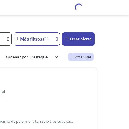
Más filtros (1)
Crear alerta
Ver mapa
Ordenar por:
ral
Departamento de un ambiente en palermo ubicado en el barrio de palermo, a tan solo tres cuadras del jardín botánico y av. Santa fe, próximo a la estación de subte plaza italia línea d y colectivos. También esta cercano a plaza armenia, donde encontras gran variedad de comercios gastronómicos. El departamento esta totalmente equipado, tiene una cama matrimonial, tv, aire acondicionado, mesa comedor, cocina integrada con horno, todos los utensilios básicos estan incluidos, también cuenta con una heladera con freezer. El baño es completo con bañera. Tiene un balcón el edificio cuenta con una pileta, sum, parrilla y laundry. Luz a cargo de inquilino. Incluye una limpieza cada 15 dias a cargo del propietario. Oportunidad!