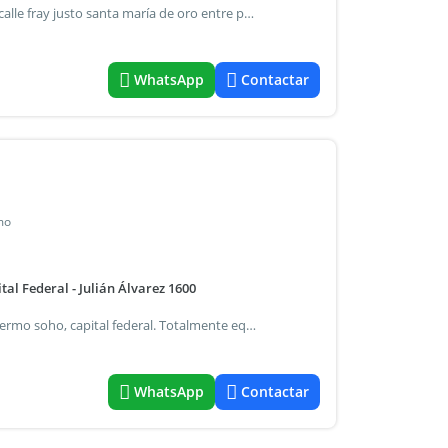
Departamento monoambiente en alquiler ubicado sobre calle fray justo santa maría de oro entre paraguay y charcas (palermo, ciudad autónoma de buenos aires). Desarrollado en piso alto por ascensor, con disposición norte el mismo posee cocina integrada equipada con muebles sobre y bajo mesada, un espacio principal con espacios de guardado y un baño completo. Luminoso, cuenta con muy buena ventilación natural. Próximo a centros comerciales - shopping - universidades - hospitales - clinicas - subte d - plaza italia y el ecoparque, centro de exposiciones la rural alquiler mínimo 3 noches + depósito en garantía (se devuelve al finalizar el contrato) + honorarios y diligenciamiento. Disfrutá de la ciudad contactarnos.
WhatsApp
Contactar
mo
l Federal - Julián Álvarez 1600
Alquiler temporario departamento monoambiente en palermo soho, capital federal. Totalmente equipado para 2 personas, con linda terraza y vista abierta. Cuenta con internet de alta velocidad. Moderno y súper luminoso con excelente sistema de blackout. Edificio con laundry.Excelente ubicación, cerca de las plazas serrano y armenia, con enorme y variada oferta gastronómica de bares y restaurantes. El valor, las expensas y servicios son a cargo del inquilino. Nicolás mateo rodríguez matricula cucicba: 6215
WhatsApp
Contactar