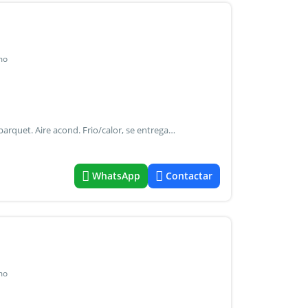
mo
Ambiente al frente planta baja, cocina separada, pisos de parquet. Aire acond. Frio/calor, se entrega amoblado o sin amoblar, las dos opciones, a mts de av scalabrini y plaza armenia. Alq. $ 490.000 + exp $ 70.000 + serv. Se ingresa con 3 meses aprox. Un mes de alq. Un mes de deposito y uno de comision.
WhatsApp
Contactar
mo