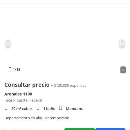
1
/13
0
Consultar precio
+ $120.000 expensas
Arenales 1100
Retiro, Capital Federal
30 m² cubie.
1 baño
Monoam.
Departamento en alquiler temporario