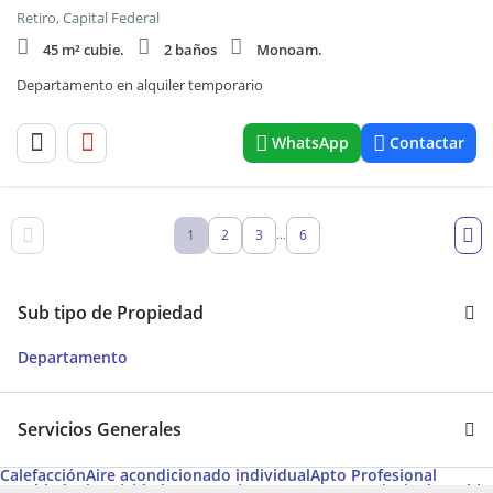
Retiro, Capital Federal
45 m² cubie.
2 baños
Monoam.
Departamento en alquiler temporario
WhatsApp
Contactar
1
2
3
6
...
Sub tipo de Propiedad
Departamento
Servicios Generales
Calefacción
Aire acondicionado individual
Apto Profesional
Amoblado
Electricidad
Agua corriente
Ascensores principales
Cable