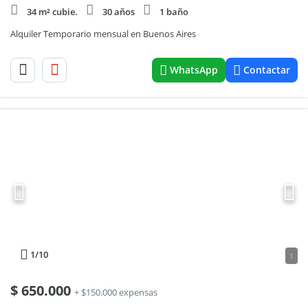
34 m² cubie.
30 años
1 baño
Alquiler Temporario mensual en Buenos Aires
WhatsApp
Contactar
1
/10
1
$
650.000
+ $150.000 expensas