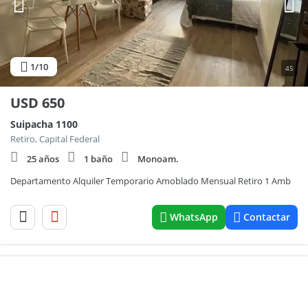
1
/10
45
USD
650
Suipacha 1100
Retiro, Capital Federal
25 años
1 baño
Monoam.
Departamento Alquiler Temporario Amoblado Mensual Retiro 1 Amb
WhatsApp
Contactar