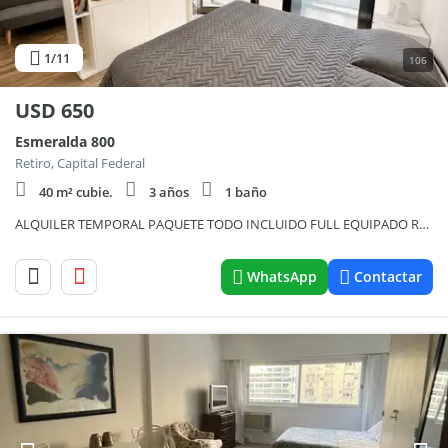
1
/11
106
USD
650
Esmeralda 800
Retiro, Capital Federal
40 m² cubie.
3 años
1 baño
ALQUILER TEMPORAL PAQUETE TODO INCLUIDO FULL EQUIPADO RETIRO
WhatsApp
Contactar