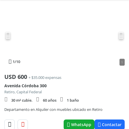
1
/10
1
USD
600
+ $35.000 expensas
Avenida Córdoba 300
Retiro, Capital Federal
30 m² cubie.
60 años
1 baño
Departamento en Alquiler con muebles ubicado en Retiro
WhatsApp
Contactar