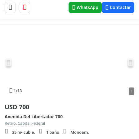
WhatsApp
Contactar
1
/13
1
USD
700
Avenida Del Libertador 700
Retiro, Capital Federal
35 m² cubie.
1 baño
Monoam.