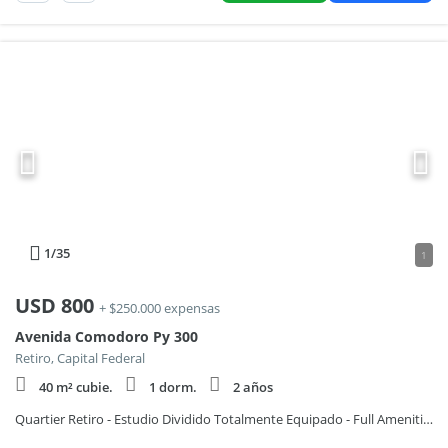
1
/35
1
USD
800
+ $250.000 expensas
Avenida Comodoro Py 300
Retiro, Capital Federal
40 m² cubie.
1 dorm.
2 años
Quartier Retiro - Estudio Dividido Totalmente Equipado - Full Amenities