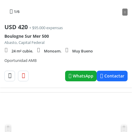
1
/6
0
USD
420
+ $95.000 expensas
Boulogne Sur Mer 500
Abasto, Capital Federal
24 m² cubie.
Monoam.
Muy Bueno
Oportunidad AMB
WhatsApp
Contactar