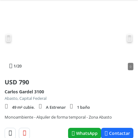
1
/20
0
USD
790
Carlos Gardel 3100
Abasto, Capital Federal
49 m² cubie.
A Estrenar
1 baño
Monoambiente - Alquiler de forma temporal - Zona Abasto
WhatsApp
Contactar