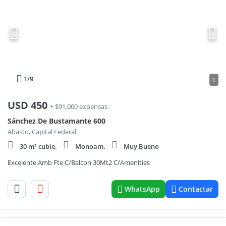
1
/9
0
USD
450
+ $91.000 expensas
Sánchez De Bustamante 600
Abasto, Capital Federal
30 m² cubie.
Monoam.
Muy Bueno
Excelente Amb Fte C/Balcon 30Mt2 C/Amenities
WhatsApp
Contactar