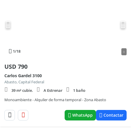
1
/18
0
USD
790
Carlos Gardel 3100
Abasto, Capital Federal
39 m² cubie.
A Estrenar
1 baño
Monoambiente - Alquiler de forma temporal - Zona Abasto
WhatsApp
Contactar