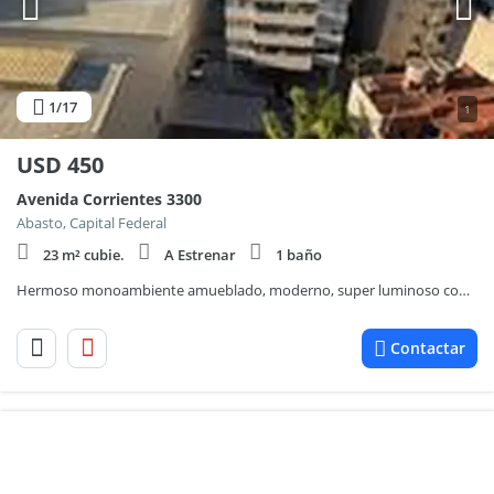
1
/17
1
USD
450
Avenida Corrientes 3300
Abasto, Capital Federal
23 m² cubie.
A Estrenar
1 baño
Hermoso monoambiente amueblado, moderno, super luminoso con vista abierta y amenities
Contactar