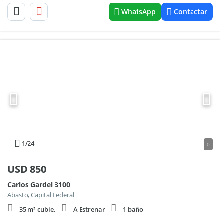
WhatsApp
Contactar
1
/24
0
USD
850
Carlos Gardel 3100
Abasto, Capital Federal
35 m² cubie.
A Estrenar
1 baño