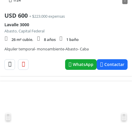
1
/24
0
USD
600
+ $223.000 expensas
Lavalle 3000
Abasto, Capital Federal
26 m² cubie.
8 años
1 baño
Alquiler temporal- monoambiente-Abasto- Caba
WhatsApp
Contactar