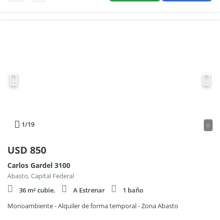
1
/19
0
USD
850
Carlos Gardel 3100
Abasto, Capital Federal
36 m² cubie.
A Estrenar
1 baño
Monoambiente - Alquiler de forma temporal - Zona Abasto