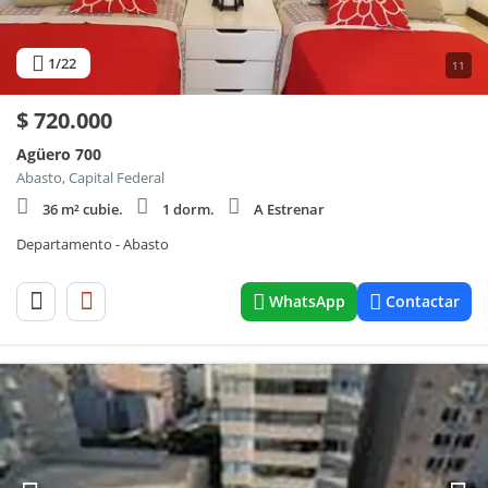
1
/22
11
$
720.000
Agüero 700
Abasto, Capital Federal
36 m² cubie.
1 dorm.
A Estrenar
Departamento - Abasto
WhatsApp
Contactar