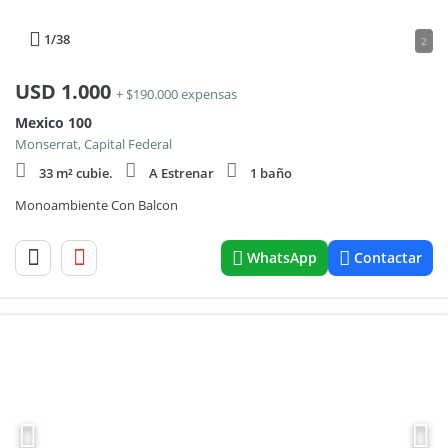
1
/38
2
USD
1.000
+ $190.000 expensas
Mexico 100
Monserrat, Capital Federal
33 m² cubie.
A Estrenar
1 baño
Monoambiente Con Balcon
WhatsApp
Contactar