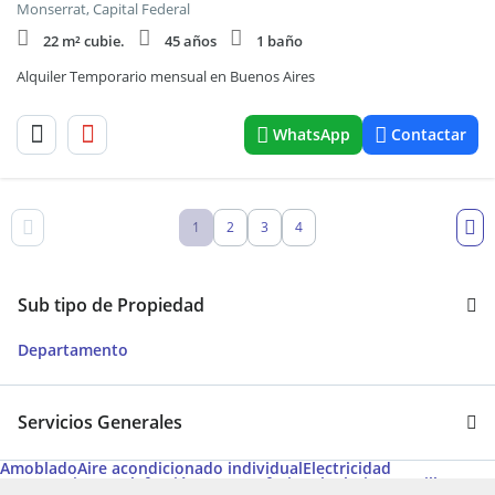
Monserrat, Capital Federal
22 m² cubie.
45 años
1 baño
Alquiler Temporario mensual en Buenos Aires
WhatsApp
Contactar
1
2
3
4
Sub tipo de Propiedad
Departamento
Servicios Generales
Amoblado
Aire acondicionado individual
Electricidad
Agua corriente
Calefacción
Apto Profesional
Solarium
Parrilla