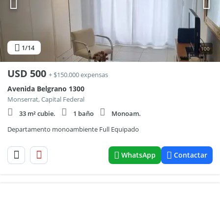
1
/14
100
USD
500
+ $150.000 expensas
Avenida Belgrano 1300
Monserrat, Capital Federal
33 m² cubie.
1 baño
Monoam.
Departamento monoambiente Full Equipado
WhatsApp
Contactar