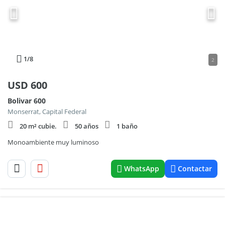
1
/8
2
USD
600
Bolivar 600
Monserrat, Capital Federal
20 m² cubie.
50 años
1 baño
Monoambiente muy luminoso
WhatsApp
Contactar