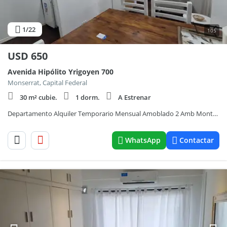
1
/22
105
USD
650
Avenida Hipólito Yrigoyen 700
Monserrat, Capital Federal
30 m² cubie.
1 dorm.
A Estrenar
Departamento Alquiler Temporario Mensual Amoblado 2 Amb Montserrat
WhatsApp
Contactar