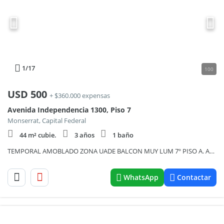
1
/17
100
USD
500
+ $360.000 expensas
Avenida Independencia 1300, Piso 7
Monserrat, Capital Federal
44 m² cubie.
3 años
1 baño
TEMPORAL AMOBLADO ZONA UADE BALCON MUY LUM 7º PISO A. ACOND. SEGURIDAD 24 HS PISCINA SOLARIUM
WhatsApp
Contactar