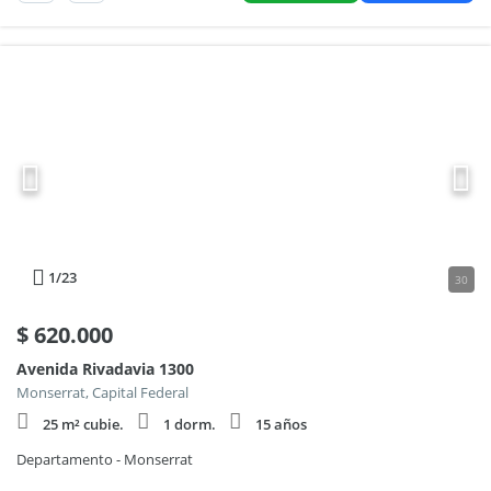
1
/23
30
$
620.000
Avenida Rivadavia 1300
Monserrat, Capital Federal
25 m² cubie.
1 dorm.
15 años
Departamento - Monserrat