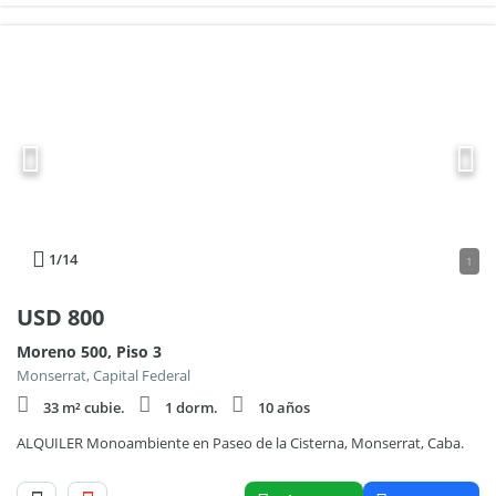
1
/14
1
USD
800
Moreno 500, Piso 3
Monserrat, Capital Federal
33 m² cubie.
1 dorm.
10 años
ALQUILER Monoambiente en Paseo de la Cisterna, Monserrat, Caba.