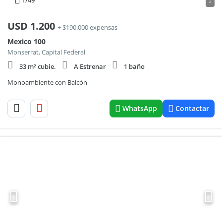
1
/49
2
USD
1.200
+ $190.000 expensas
Mexico 100
Monserrat, Capital Federal
33 m² cubie.
A Estrenar
1 baño
Monoambiente con Balcón
WhatsApp
Contactar