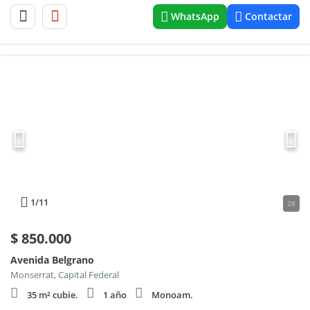
WhatsApp
Contactar
1
/11
28
$
850.000
Avenida Belgrano
Monserrat, Capital Federal
35 m² cubie.
1 año
Monoam.