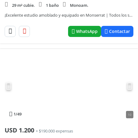
29 m² cubie.
1 baño
Monoam.
¡Excelente estudio amoblado y equipado en Monserrat | Todos los servicios incluidos!
WhatsApp
Contactar
1
/49
10
USD
1.200
+ $190.000 expensas