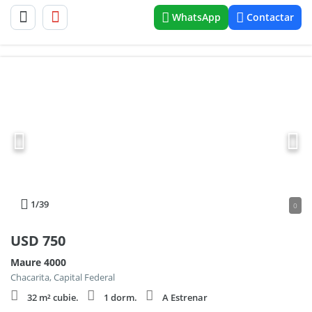
WhatsApp
Contactar
1
/39
0
USD
750
Maure 4000
Chacarita, Capital Federal
32 m² cubie.
1 dorm.
A Estrenar