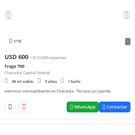
1
/18
1
USD
600
+ $125.000 expensas
Fraga 700
Chacarita, Capital Federal
36 m² cubie.
5 años
1 baño
Hermoso monoambiente en Chacarita - Terraza con parrilla
WhatsApp
Contactar