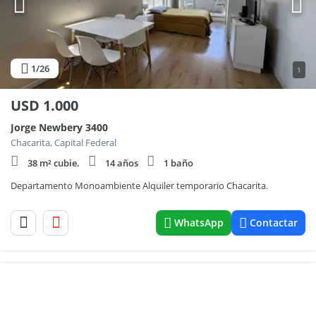
1
/26
1
USD
1.000
Jorge Newbery 3400
Chacarita, Capital Federal
38 m² cubie.
14 años
1 baño
Departamento Monoambiente Alquiler temporario Chacarita.
WhatsApp
Contactar