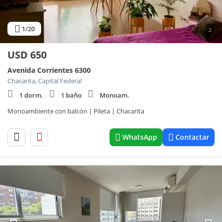
1
/20
2
USD
650
Avenida Corrientes 6300
Chacarita, Capital Federal
1 dorm.
1 baño
Monoam.
Monoambiente con balcón | Pileta | Chacarita
WhatsApp
Contactar