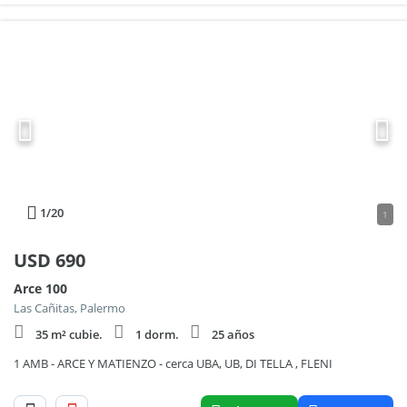
1
/20
1
USD
690
Arce 100
Las Cañitas, Palermo
35 m² cubie.
1 dorm.
25 años
1 AMB - ARCE Y MATIENZO - cerca UBA, UB, DI TELLA , FLENI