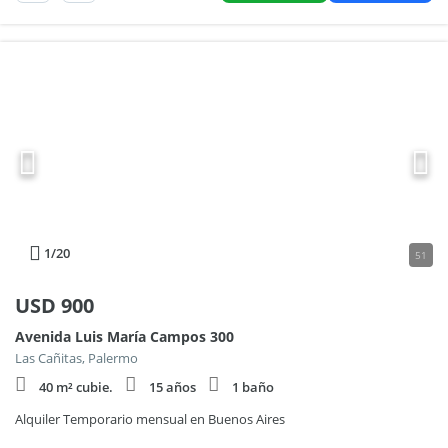
1
/20
51
USD
900
Avenida Luis María Campos 300
Las Cañitas, Palermo
40 m² cubie.
15 años
1 baño
Alquiler Temporario mensual en Buenos Aires