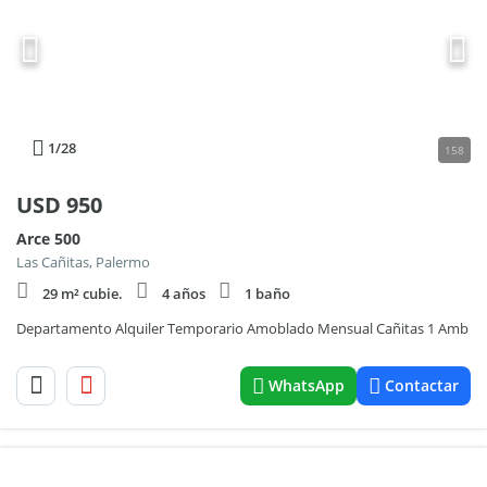
1
/28
158
USD
950
Arce 500
Las Cañitas, Palermo
29 m² cubie.
4 años
1 baño
Departamento Alquiler Temporario Amoblado Mensual Cañitas 1 Amb
WhatsApp
Contactar