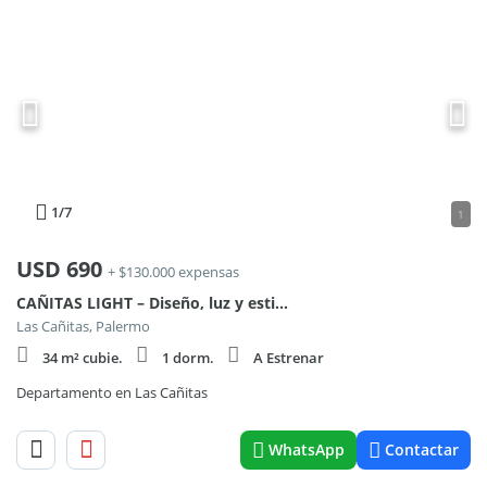
1
/7
1
USD
690
+ $130.000 expensas
CAÑITAS LIGHT – Diseño, luz y estilo en el corazón de Las Cañitas
Las Cañitas, Palermo
34 m² cubie.
1 dorm.
A Estrenar
Departamento en Las Cañitas
WhatsApp
Contactar