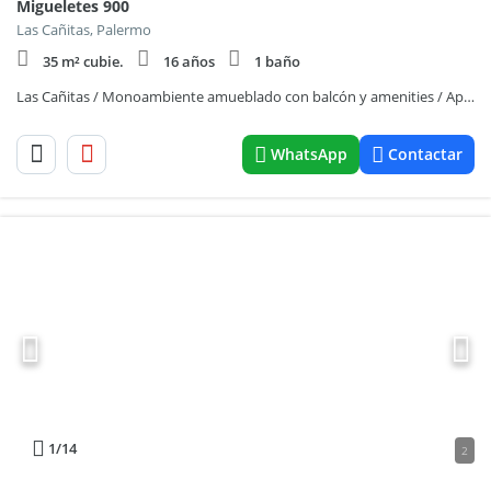
Migueletes 900
Las Cañitas, Palermo
35 m² cubie.
16 años
1 baño
Las Cañitas / Monoambiente amueblado con balcón y amenities / Apto profesional.
WhatsApp
Contactar
1
/14
2