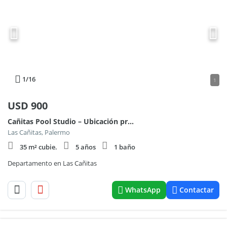
1
/16
1
USD
900
Cañitas Pool Studio – Ubicación premium y amenities de primer nivel
Las Cañitas, Palermo
35 m² cubie.
5 años
1 baño
Departamento en Las Cañitas
WhatsApp
Contactar