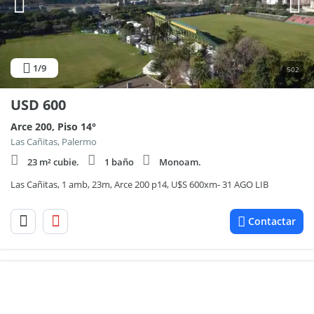
1
/9
502
USD
600
Arce 200, Piso 14°
Las Cañitas, Palermo
23 m² cubie.
1 baño
Monoam.
Las Cañitas, 1 amb, 23m, Arce 200 p14, U$S 600xm- 31 AGO LIB
Contactar