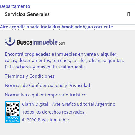
Departamento
Servicios Generales
Aire acondicionado individual
Amoblado
Agua corriente
Electricidad
Ascensores principales
Gas natural
Ascensor
Ascensores de servicio
Calefacción
Termotanque
Parrilla
Solarium
Apto Profesional
Cable
Calefacción tiro balanceado
Encontrá propiedades e inmuebles en venta y alquiler,
casas, departamentos, terrenos, locales, oficinas, quintas,
PH, cocheras y más en Buscainmueble.
Términos y Condiciones
Normas de Confidencialidad y Privacidad
Normativa alquiler temporario turístico
Clarín Digital - Arte Gráfico Editorial Argentino
Todos los derechos reservados.
© 2026 Buscainmueble