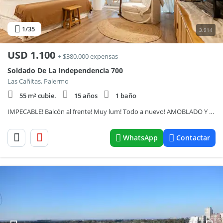
1
/35
3.914
USD
1.100
+ $380.000 expensas
Soldado De La Independencia 700
Las Cañitas, Palermo
55 m² cubie.
15 años
1 baño
IMPECABLE! Balcón al frente! Muy lum! Todo a nuevo! AMOBLADO Y EQUIPADO! Full Amenities! Cochera fija! Vig! ÚNICO! OPORT!
WhatsApp
Contactar