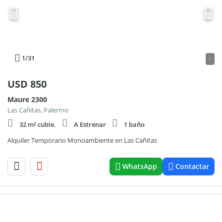
1
/31
1
USD
850
Maure 2300
Las Cañitas, Palermo
32 m² cubie.
A Estrenar
1 baño
Alquiler Temporario Monoambiente en Las Cañitas
WhatsApp
Contactar