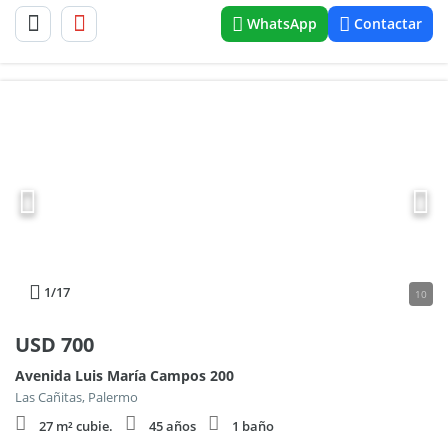
WhatsApp
Contactar
1
/17
10
USD
700
Avenida Luis María Campos 200
Las Cañitas, Palermo
27 m² cubie.
45 años
1 baño