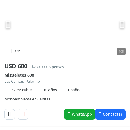
1
/26
105
USD
600
+ $230.000 expensas
Migueletes 600
Las Cañitas, Palermo
32 m² cubie.
10 años
1 baño
Monoambiente en Cañitas
WhatsApp
Contactar