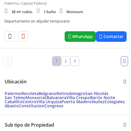
Palermo, Capital Federal
38 m² cubie.
1 baño
Monoam.
Departamento en alquiler temporario
WhatsApp
Contactar
1
2
3
Ubicación
Palermo
Recoleta
Belgrano
Retiro
Almagro
San Nicolás
San Telmo
Monserrat
Balvanera
Villa Crespo
Barrio Norte
Caballito
Centro
Villa Urquiza
Puerto Madero
Nuñez
Colegiales
Abasto
Constitucion
Congreso
Sub tipo de Propiedad