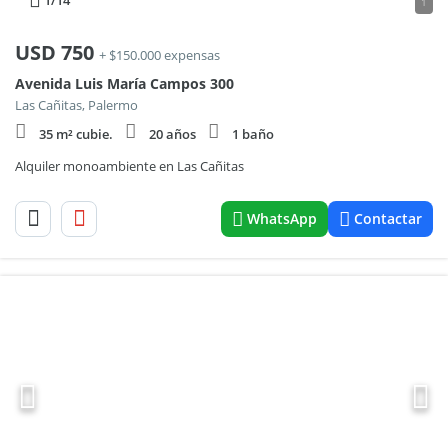
1
/14
1
USD
750
+ $150.000 expensas
Avenida Luis María Campos 300
Las Cañitas, Palermo
35 m² cubie.
20 años
1 baño
Alquiler monoambiente en Las Cañitas
WhatsApp
Contactar