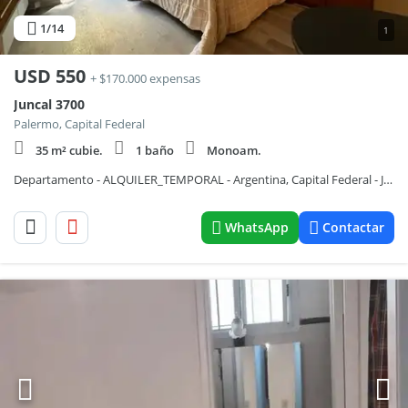
1
/14
1
USD
550
+ $170.000 expensas
Juncal 3700
Palermo, Capital Federal
35 m² cubie.
1 baño
Monoam.
Departamento - ALQUILER_TEMPORAL - Argentina, Capital Federal - Juncal 3700
WhatsApp
Contactar