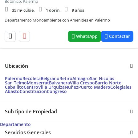
Botanico, Palermo
35 m² cubie.
1 dorm.
9 años
Departamento Monoambiente con Amenities en Palermo
WhatsApp
Contactar
Ubicación
Palermo
Recoleta
Belgrano
Retiro
Almagro
San Nicolás
San Telmo
Monserrat
Balvanera
Villa Crespo
Barrio Norte
Caballito
Centro
Villa Urquiza
Nuñez
Puerto Madero
Colegiales
Abasto
Constitucion
Congreso
Sub tipo de Propiedad
Departamento
Servicios Generales