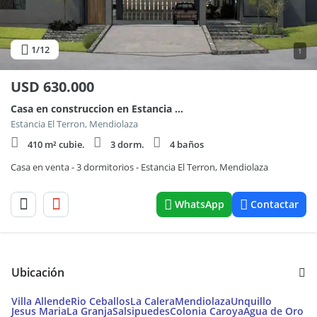
1
/12
1
USD
630.000
Casa en construccion en Estancia El Terrón
Estancia El Terron, Mendiolaza
410 m² cubie.
3 dorm.
4 baños
Casa en venta - 3 dormitorios - Estancia El Terron, Mendiolaza
WhatsApp
Contactar
Ubicación
Villa Allende
Rio Ceballos
La Calera
Mendiolaza
Unquillo
Jesus Maria
La Granja
Salsipuedes
Colonia Caroya
Agua de Oro