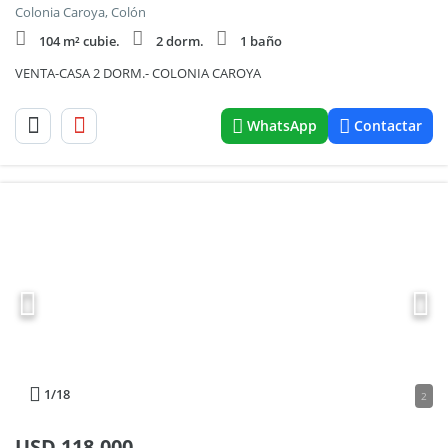
Colonia Caroya, Colón
104 m² cubie.
2 dorm.
1 baño
VENTA-CASA 2 DORM.- COLONIA CAROYA
WhatsApp
Contactar
1
/18
2
USD
118.000