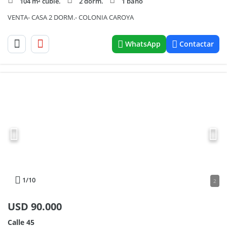
104 m² cubie.
2 dorm.
1 baño
VENTA- CASA 2 DORM.- COLONIA CAROYA
WhatsApp
Contactar
1
/10
2
USD
90.000
Calle 45