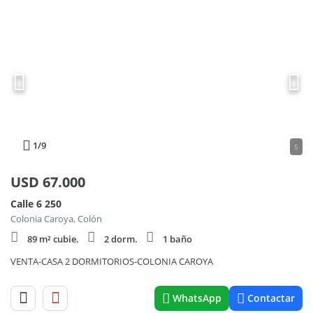
1
/9
5
USD
67.000
Calle 6 250
Colonia Caroya, Colón
89 m² cubie.
2 dorm.
1 baño
VENTA-CASA 2 DORMITORIOS-COLONIA CAROYA
WhatsApp
Contactar