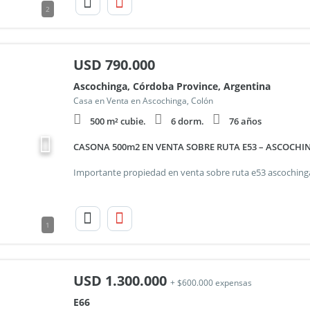
2
USD
790.000
Ascochinga, Córdoba Province, Argentina
Casa en Venta en Ascochinga, Colón
500 m² cubie.
6 dorm.
76 años
CASONA 500m2 EN VENTA SOBRE RUTA E53 – ASCOCHIN
1
USD
1.300.000
+ $600.000 expensas
E66