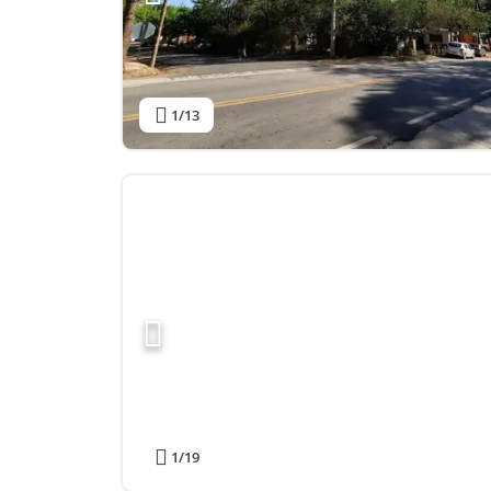
1
/13
1
/19