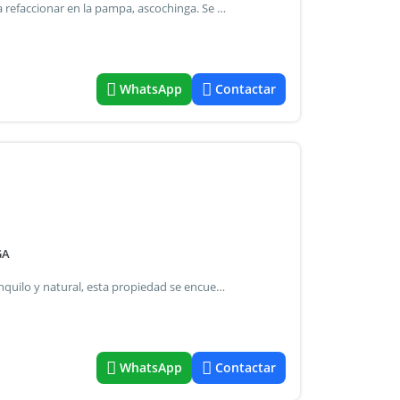
Atenci&oacute;n! Oportunidad de inversi&oacute;n, casa a refaccionar en la pampa, ascochinga. Se trata de una propiedad con 645m2 de terreno y sup cubierta de 187m2 a reciclar. La propiedad se encuentra en una ubicaci&oacute;n inmejorable, sobre camino (ruta) principal por asfalto y con todos los servicios en puerta. Ideal comercio. Inversi&oacute;n precio: u$d 25.000 ubicaci&oacute;n: https: goo.Gl/maps/yds737dhwwh2w3md6 contactanos: https: wa.Me/37 ref#5825517.
WhatsApp
Contactar
GA
La pampa &ndash; ascochinga ubicada en un entorno tranquilo y natural, esta propiedad se encuentra sobre pavimento y cuenta con excelente accesibilidad. Ideal tanto para vivienda permanente como para casa de descanso. Distribuci&oacute;n &bull; 2 dormitorios &bull; ba&ntilde;o principal con anteba&ntilde;o &bull; cocina funcional &bull; comedor luminoso &bull; toilette &bull; lavadero &bull; galer&iacute;a con asador &bull; pileta servicios &bull; luz &bull; agua &bull; gas envasado superficies &bull; terreno: 557 m&sup2; &bull; superficie cubierta: 106 m&sup2; precio: usd 95.000 una excelente oportunidad para disfrutar de la tranquilidad de ascochinga, rodeado de naturaleza y aire puro. Consultanos para m&aacute;s informaci&oacute;n o para coordinar una visita. Https: wa.Me/37 ref#9821913.
WhatsApp
Contactar