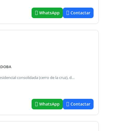
WhatsApp
Contactar
ÓRDOBA
Excelente propiedad con 7 dormitorios ubicada en zona residencial consolidada (cerro de la cruz), destacada por su s&oacute;lido estado de conservaci&oacute;n, funcionalidad y excepcional vista. Especificaciones t&eacute;cnicas: -superficie: 5.500 m&sup2; de terreno | 398 m&sup2; cubiertos. -Dormitorios: 7 habitaciones (4 suites de generosas dimensiones). -&Aacute;rea social: gran living central con doble acceso, galer&iacute;a de vistas panor&aacute;micas, quincho cerrado con asador. -Servicios y dependencias: cocina equipada, cuarto y ba&ntilde;o de servicio, 4 dep&oacute;sitos de guardado. Instalaciones: calefacci&oacute;n central, grupo de limpieza en piscina, alarma y cochera techada para 2 autos. Calidad constructiva: ladrillo visto tradicional, pisos de granito, aberturas de madera. Servicios independientes en ambas alas de la propiedad. -Atenci&oacute;n precio: usd 260.000 una oportunidad &uacute;nica por m&sup2; y ubicaci&oacute;n estrat&eacute;gica en el corredor de sierras chicas. -Ubicaci&oacute;n: https: goo.Gl/maps/io86zrfv1drxdjb29 contacto: https: wa.Me/37 ref#9952915.
WhatsApp
Contactar