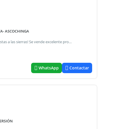
STA- ASCOCHINGA
&Iexcl;gran oportunidad para quienes buscan espacio y vistas a las sierras! Se vende excelente propiedad con una casa principal, un gran quincho amplio con una vista espectacular, pileta, y dos cocheras independientes. Ubicaci&oacute;n: el mirador de ascochinga la propiedad se compone de: casa principal: -4 dormitorios (uno en planta baja). -2 ba&ntilde;os (uno por planta), el superior con anteba&ntilde;o. -Cocina comedor y living. -Balc&oacute;n en dormitorio principal. Pisos cer&aacute;micos, construcci&oacute;n tradicional con techo de tejas. El quincho cuenta con asador, horno, calef&oacute;n y ba&ntilde;o propio. &Zwj; pileta: -6x10 metros y 2 metros de profundidad. -Ba&ntilde;o y cambiador exterior. -Espacio de guardado (dos dep&oacute;sitos contiguos). Superficie: -terreno: 971m2 -cubiertos 128m2 precio: usd 119.000 consultanos para agendar una visita o solicitar m&aacute;s informaci&oacute;n: wa.Me/37 ref#9290710.
WhatsApp
Contactar
ERSIÓN