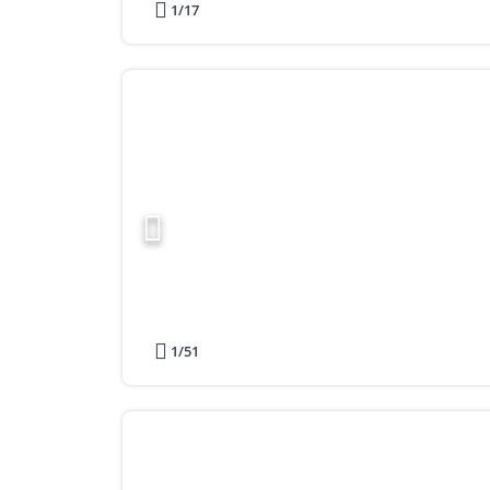
1
/17
1
/51