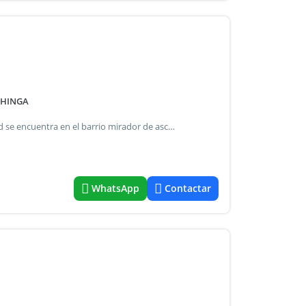
CHINGA
Ubicada en un entorno tranquilo y natural, esta propiedad se encuentra en el barrio mirador de ascochinga. Excelente vista! Distribuci&oacute;n &bull; 1 dormitorio con amplio vestidor &bull; 1 ba&ntilde;o &bull; cocina &bull; living comedor &bull; cochera semicubierta servicios de luz, agua, internet. Lista para escriturar. Superficies &bull; terreno: 433 m&sup2; &bull; superficie cubierta: 73 m&sup2; atenci&oacute;n precio: usd 75.000 consultanos para m&aacute;s informaci&oacute;n o para coordinar una visita. Https: wa.Me/37 ref#9941818.
WhatsApp
Contactar