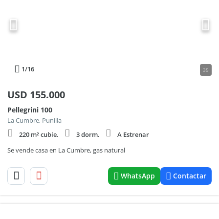
1
/16
35
USD
155.000
Pellegrini 100
La Cumbre, Punilla
220 m² cubie.
3 dorm.
A Estrenar
Se vende casa en La Cumbre, gas natural
WhatsApp
Contactar