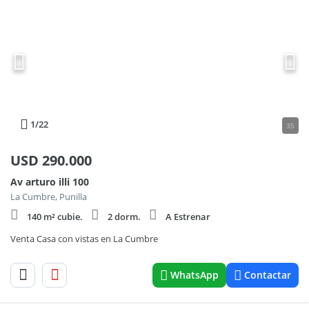
1
/22
35
USD
290.000
Av arturo illi 100
La Cumbre, Punilla
140 m² cubie.
2 dorm.
A Estrenar
Venta Casa con vistas en La Cumbre
WhatsApp
Contactar