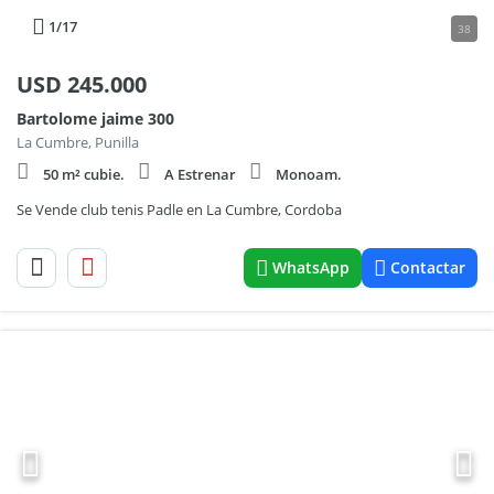
1
/17
38
USD
245.000
Bartolome jaime 300
La Cumbre, Punilla
50 m² cubie.
A Estrenar
Monoam.
Se Vende club tenis Padle en La Cumbre, Cordoba
WhatsApp
Contactar