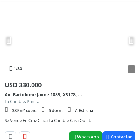
1
/30
35
USD
330.000
Av. Bartolome Jaime 1085, X5178, Córdoba, Argentin 1100
La Cumbre, Punilla
389 m² cubie.
5 dorm.
A Estrenar
Se Vende En Cruz Chica La Cumbre Casa Quinta.
WhatsApp
Contactar