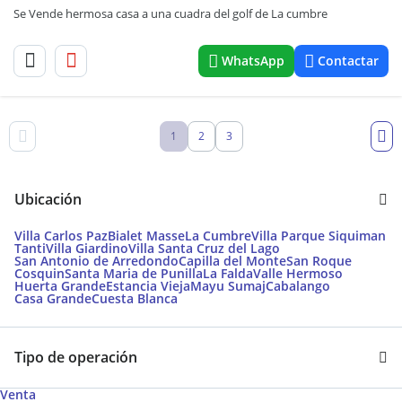
Se Vende hermosa casa a una cuadra del golf de La cumbre
WhatsApp
Contactar
1
2
3
Ubicación
Villa Carlos Paz
Bialet Masse
La Cumbre
Villa Parque Siquiman
Tanti
Villa Giardino
Villa Santa Cruz del Lago
San Antonio de Arredondo
Capilla del Monte
San Roque
Cosquin
Santa Maria de Punilla
La Falda
Valle Hermoso
Huerta Grande
Estancia Vieja
Mayu Sumaj
Cabalango
Casa Grande
Cuesta Blanca
Tipo de operación
Venta