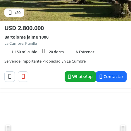
1
/30
46
USD
2.800.000
Bartolome jaime 1000
La Cumbre, Punilla
1.150 m² cubie.
20 dorm.
A Estrenar
Se Vende Importante Propiedad En La Cumbre
WhatsApp
Contactar