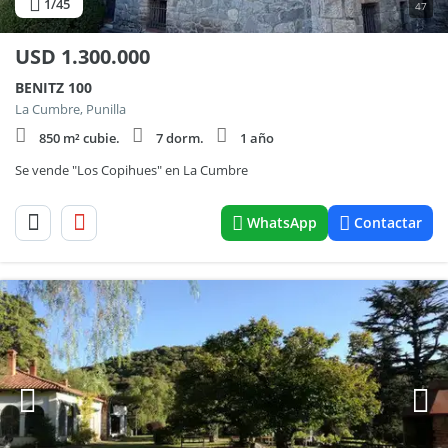
1
/45
47
USD
1.300.000
BENITZ 100
La Cumbre, Punilla
850 m² cubie.
7 dorm.
1 año
Se vende "Los Copihues" en La Cumbre
WhatsApp
Contactar