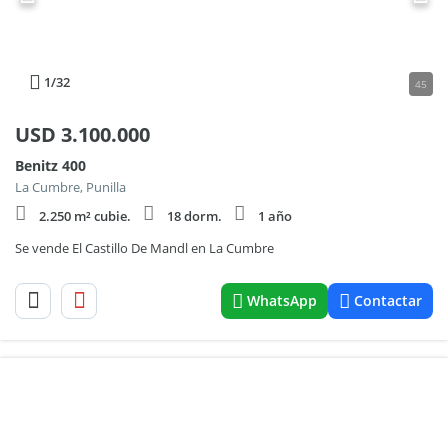
1
/32
45
USD
3.100.000
Benitz 400
La Cumbre, Punilla
2.250 m² cubie.
18 dorm.
1 año
Se vende El Castillo De Mandl en La Cumbre
WhatsApp
Contactar