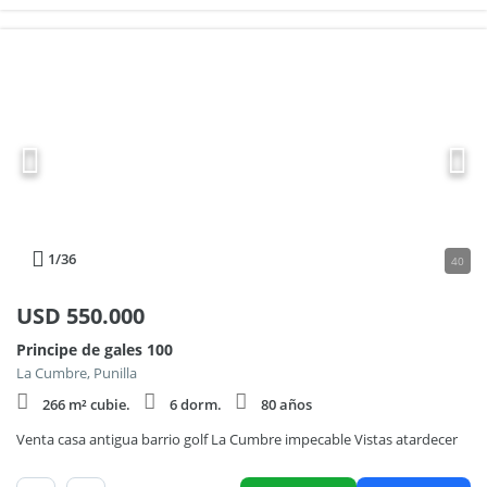
1
/36
40
USD
550.000
Principe de gales 100
La Cumbre, Punilla
266 m² cubie.
6 dorm.
80 años
Venta casa antigua barrio golf La Cumbre impecable Vistas atardecer