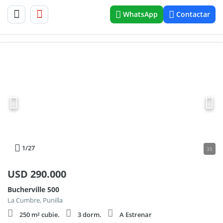
WhatsApp
Contactar
1
/27
35
USD
290.000
Bucherville 500
La Cumbre, Punilla
250 m² cubie.
3 dorm.
A Estrenar