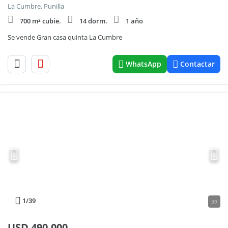
La Cumbre, Punilla
700 m² cubie.
14 dorm.
1 año
Se vende Gran casa quinta La Cumbre
WhatsApp
Contactar
1
/39
39
USD
490.000