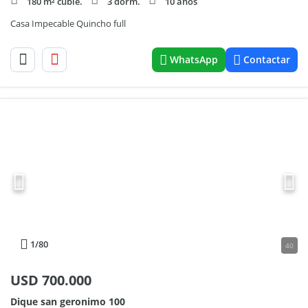
180 m² cubie.
3 dorm.
10 años
Casa Impecable Quincho full
WhatsApp
Contactar
1
/80
40
USD
700.000
Dique san geronimo 100