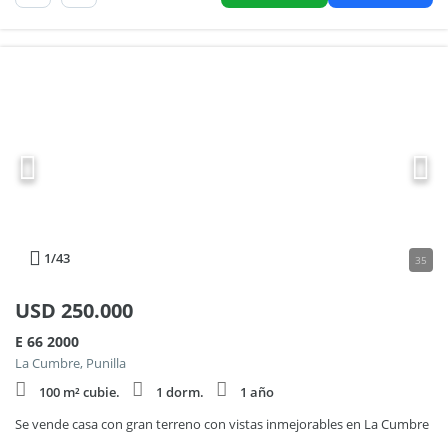
1
/43
35
USD
250.000
E 66 2000
La Cumbre, Punilla
100 m² cubie.
1 dorm.
1 año
Se vende casa con gran terreno con vistas inmejorables en La Cumbre