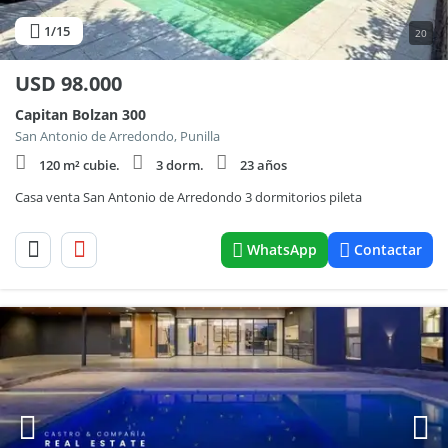
1
/15
20
USD
98.000
Capitan Bolzan 300
San Antonio de Arredondo, Punilla
120 m² cubie.
3 dorm.
23 años
Casa venta San Antonio de Arredondo 3 dormitorios pileta
WhatsApp
Contactar