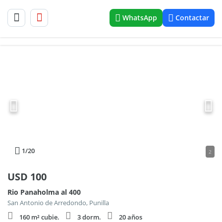
WhatsApp
Contactar
1
/20
2
USD
100
Rio Panaholma al 400
San Antonio de Arredondo, Punilla
160 m² cubie.
3 dorm.
20 años