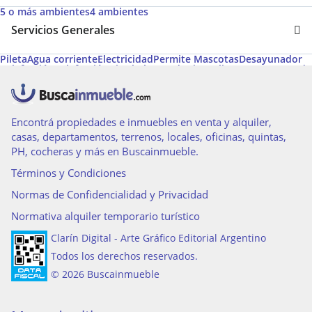
5 o más ambientes
4 ambientes
Servicios Generales
Pileta
Agua corriente
Electricidad
Permite Mascotas
Desayunador
Calefacción
Calefacción tiro balanceado
Aire caliente
Gas envasado
Gas natural
Apto Crédito
Amoblado
Encontrá propiedades e inmuebles en venta y alquiler,
casas, departamentos, terrenos, locales, oficinas, quintas,
PH, cocheras y más en Buscainmueble.
Términos y Condiciones
Normas de Confidencialidad y Privacidad
Normativa alquiler temporario turístico
Clarín Digital - Arte Gráfico Editorial Argentino
Todos los derechos reservados.
© 2026 Buscainmueble