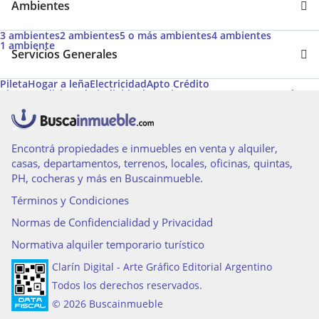
Ambientes
3 ambientes
2 ambientes
5 o más ambientes
4 ambientes
1 ambiente
Servicios Generales
Pileta
Hogar a leña
Electricidad
Apto Crédito
Aire acondicionado individual
Permite Mascotas
Gas envasado
Agua corriente
Acepta Garantías de Alquiler de Argenprop
Desayunador
Calefacción
Encontrá propiedades e inmuebles en venta y alquiler,
casas, departamentos, terrenos, locales, oficinas, quintas,
PH, cocheras y más en Buscainmueble.
Términos y Condiciones
Normas de Confidencialidad y Privacidad
Normativa alquiler temporario turístico
Clarín Digital - Arte Gráfico Editorial Argentino
Todos los derechos reservados.
© 2026 Buscainmueble