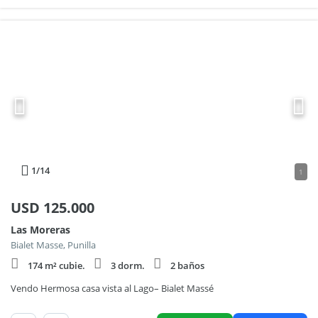
1
/14
1
USD
125.000
Las Moreras
Bialet Masse, Punilla
174 m² cubie.
3 dorm.
2 baños
Vendo Hermosa casa vista al Lago– Bialet Massé