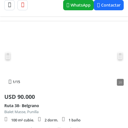
WhatsApp
Contactar
1
/15
20
USD
90.000
Ruta 38- Belgrano
Bialet Masse, Punilla
100 m² cubie.
2 dorm.
1 baño