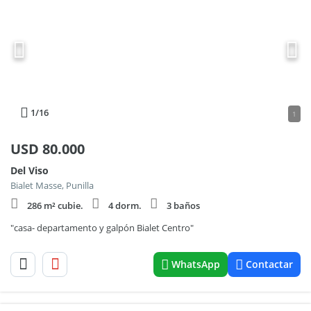
1
/16
1
USD
80.000
Del Viso
Bialet Masse, Punilla
286 m² cubie.
4 dorm.
3 baños
"casa- departamento y galpón Bialet Centro"
WhatsApp
Contactar