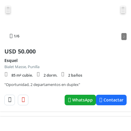
1
/6
2
USD
50.000
Esquel
Bialet Masse, Punilla
85 m² cubie.
2 dorm.
2 baños
"Oportunidad, 2 departamentos en duplex"
WhatsApp
Contactar