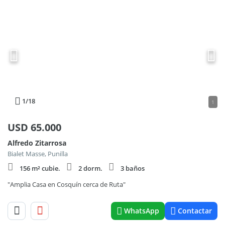
1
/18
1
USD
65.000
Alfredo Zitarrosa
Bialet Masse, Punilla
156 m² cubie.
2 dorm.
3 baños
"Amplia Casa en Cosquín cerca de Ruta"
WhatsApp
Contactar