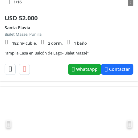
1
/16
7
USD
52.000
Santa Flavia
Bialet Masse, Punilla
182 m² cubie.
2 dorm.
1 baño
"amplia Casa en Balcón de Lago- Bialet Massé"
WhatsApp
Contactar