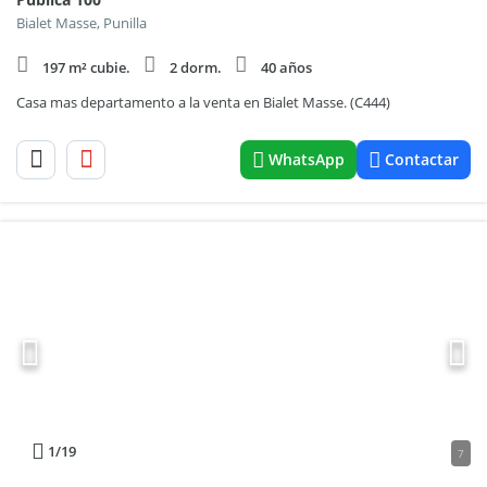
Bialet Masse, Punilla
197 m² cubie.
2 dorm.
40 años
Casa mas departamento a la venta en Bialet Masse. (C444)
WhatsApp
Contactar
1
/19
7