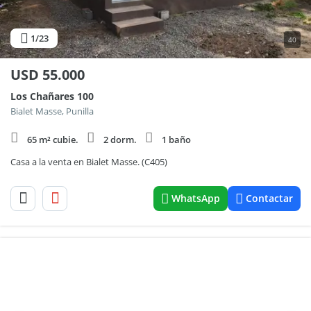
1
/23
40
USD
55.000
Los Chañares 100
Bialet Masse, Punilla
65 m² cubie.
2 dorm.
1 baño
Casa a la venta en Bialet Masse. (C405)
WhatsApp
Contactar