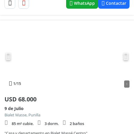
WhatsApp
Contactar
1
/15
1
USD
68.000
9 de Julio
Bialet Masse, Punilla
85 m² cubie.
3 dorm.
2 baños
"Casa y departamento en Bialet Massé Centro"