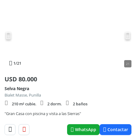
1
/21
21
USD
80.000
Selva Negra
Bialet Masse, Punilla
210 m² cubie.
2 dorm.
2 baños
"Gran Casa con piscina y vista a las Sierras"
WhatsApp
Contactar