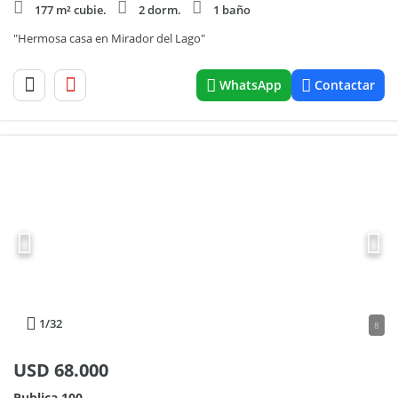
177 m² cubie.
2 dorm.
1 baño
"Hermosa casa en Mirador del Lago"
WhatsApp
Contactar
1
/32
8
USD
68.000
Publica 100