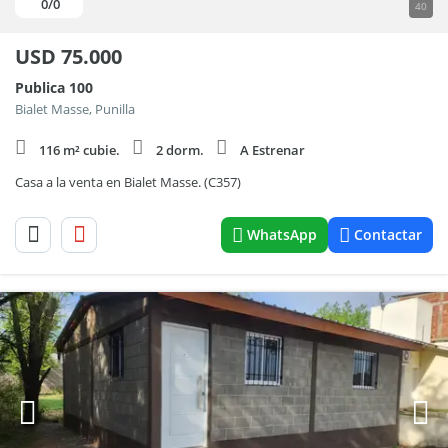
0
/0
40
USD
75.000
Publica 100
Bialet Masse, Punilla
116 m² cubie.
2 dorm.
A Estrenar
Casa a la venta en Bialet Masse. (C357)
WhatsApp
Contactar