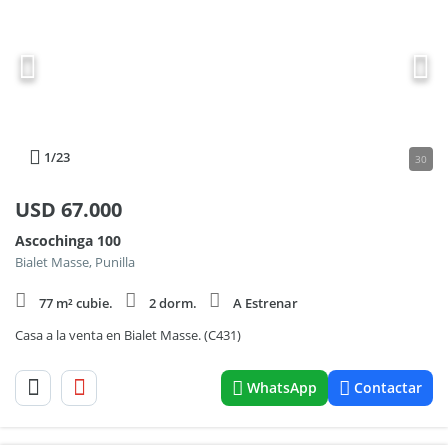
1
/23
30
USD
67.000
Ascochinga 100
Bialet Masse, Punilla
77 m² cubie.
2 dorm.
A Estrenar
Casa a la venta en Bialet Masse. (C431)
WhatsApp
Contactar