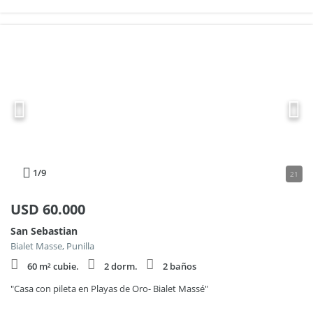
1
/9
21
USD
60.000
San Sebastian
Bialet Masse, Punilla
60 m² cubie.
2 dorm.
2 baños
"Casa con pileta en Playas de Oro- Bialet Massé"