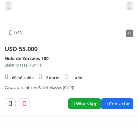
1
/33
31
USD
55.000
Nido de Zorzales 100
Bialet Masse, Punilla
80 m² cubie.
2 dorm.
1 año
Casa a la venta en Bialet Masse. (C413)
WhatsApp
Contactar