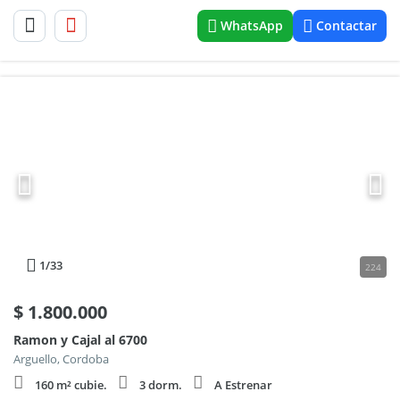
WhatsApp
Contactar
1
/33
224
$
1.800.000
Ramon y Cajal al 6700
Arguello, Cordoba
160 m² cubie.
3 dorm.
A Estrenar