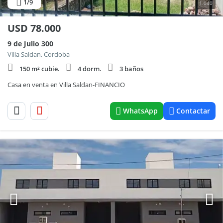
1
/9
1.040
USD
78.000
9 de Julio 300
Villa Saldan, Cordoba
150 m² cubie.
4 dorm.
3 baños
Casa en venta en Villa Saldan-FINANCIO
WhatsApp
Contactar