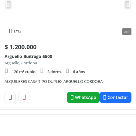
1
/13
281
$
1.200.000
Arguello Buitrago 6500
Arguello, Cordoba
120 m² cubie.
3 dorm.
6 años
ALQUILERES CASA TIPO DUPLEX ARGUELLO CORDOBA
WhatsApp
Contactar