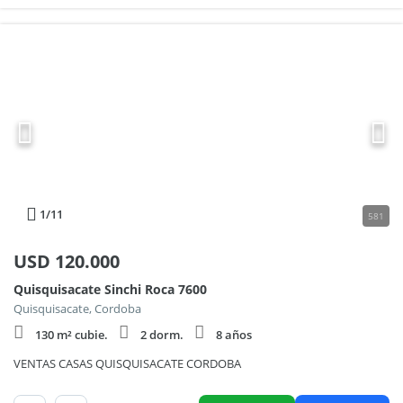
1
/11
581
USD
120.000
Quisquisacate Sinchi Roca 7600
Quisquisacate, Cordoba
130 m² cubie.
2 dorm.
8 años
VENTAS CASAS QUISQUISACATE CORDOBA