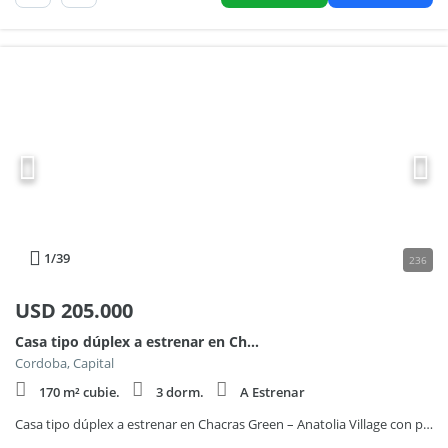
1
/39
236
USD
205.000
Casa tipo dúplex a estrenar en Chacras Green – Anatolia Village con patio, galería y cochera
Cordoba, Capital
170 m² cubie.
3 dorm.
A Estrenar
Casa tipo dúplex a estrenar en Chacras Green – Anatolia Village con patio, galería y cochera