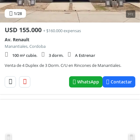
1
/28
972
USD
155.000
+ $160.000 expensas
Av. Renault
Manantiales, Cordoba
100 m² cubie.
3 dorm.
A Estrenar
Venta de 4 Duplex de 3 Dorm. C/U en Rincones de Manantiales.
WhatsApp
Contactar