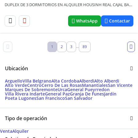
DUPLEX DE 3 DORMITORIOS EN ALQUILER HOUSINH REAL CAJAL BARRIO ARGÜELLO
WhatsApp
Contactar
1
2
3
89
...
Ubicación
Arguello
Villa Belgrano
Alta Cordoba
Alberdi
Alto Alberdi
Alto Verde
Centro
Cerro De Las Rosas
Manantiales
San Vicente
Marques De Sobremonte
Urca
General Pueyrredon
Villa Rivera Indarte
General Paz
Granja De Funes
Jardín
Poeta Lugones
San Francisco
San Salvador
Tipo de operación
Venta
Alquiler