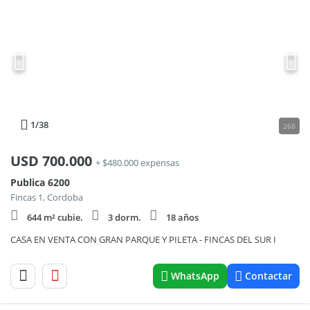
1
/38
260
USD
700.000
+ $480.000 expensas
Publica 6200
Fincas 1, Cordoba
644 m² cubie.
3 dorm.
18 años
CASA EN VENTA CON GRAN PARQUE Y PILETA - FINCAS DEL SUR I
WhatsApp
Contactar