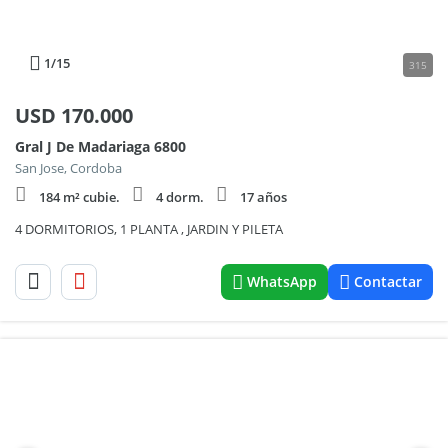
1
/15
315
USD
170.000
Gral J De Madariaga 6800
San Jose, Cordoba
184 m² cubie.
4 dorm.
17 años
4 DORMITORIOS, 1 PLANTA , JARDIN Y PILETA
WhatsApp
Contactar