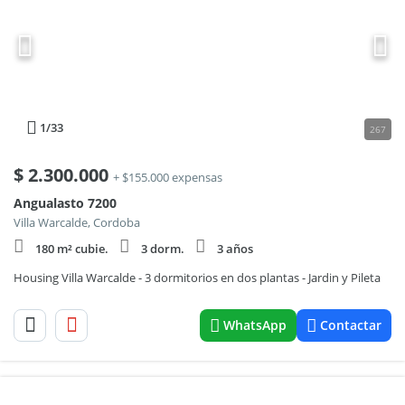
1
/33
267
$
2.300.000
+ $155.000 expensas
Angualasto 7200
Villa Warcalde, Cordoba
180 m² cubie.
3 dorm.
3 años
Housing Villa Warcalde - 3 dormitorios en dos plantas - Jardin y Pileta
WhatsApp
Contactar