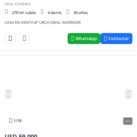
Urca, Cordoba
270 m² cubie.
4 dorm.
30 años
CASA EN VENTA Bº URCA IDEAL INVERSOR
WhatsApp
Contactar
1
/18
400
USD
59.000