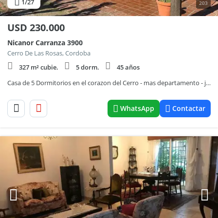
1
/27
203
USD
230.000
Nicanor Carranza 3900
Cerro De Las Rosas, Cordoba
327 m² cubie.
5 dorm.
45 años
Casa de 5 Dormitorios en el corazon del Cerro - mas departamento - jardin y pileta
WhatsApp
Contactar