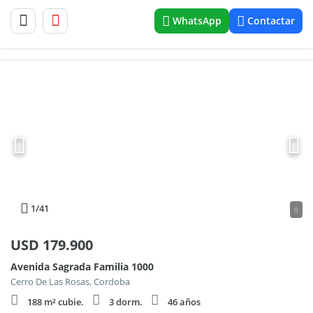
WhatsApp
Contactar
1
/41
0
USD
179.900
Avenida Sagrada Familia 1000
Cerro De Las Rosas, Cordoba
188 m² cubie.
3 dorm.
46 años