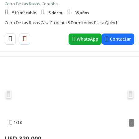
Cerro De Las Rosas, Cordoba
519 m² cubie.
5 dorm.
35 años
Cerro De Las Rosas Casa En Venta 5 Dormitorios Pileta Quinch
WhatsApp
Contactar
1
/18
0
USD
320.000