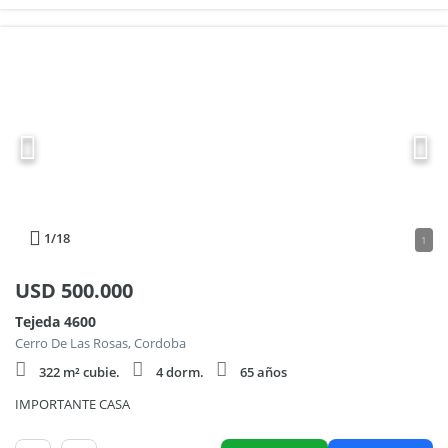
1
/18
1
USD
500.000
Tejeda 4600
Cerro De Las Rosas, Cordoba
322 m² cubie.
4 dorm.
65 años
IMPORTANTE CASA