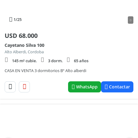
1
/25
0
USD
68.000
Cayetano Silva 100
Alto Alberdi, Cordoba
145 m² cubie.
3 dorm.
65 años
CASA EN VENTA 3 dormitorios Bº Alto alberdi
WhatsApp
Contactar