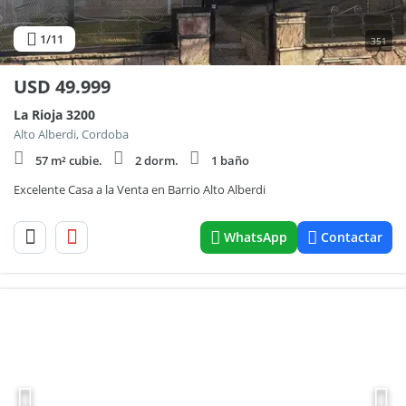
1
/11
351
USD
49.999
La Rioja 3200
Alto Alberdi, Cordoba
57 m² cubie.
2 dorm.
1 baño
Excelente Casa a la Venta en Barrio Alto Alberdi
WhatsApp
Contactar