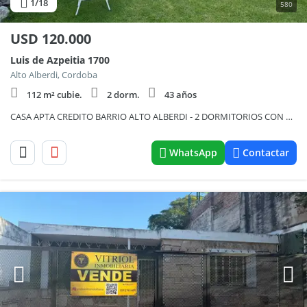
1
/18
580
USD
120.000
Luis de Azpeitia 1700
Alto Alberdi, Cordoba
112 m² cubie.
2 dorm.
43 años
CASA APTA CREDITO BARRIO ALTO ALBERDI - 2 DORMITORIOS CON COCHERA Y PILETA
WhatsApp
Contactar