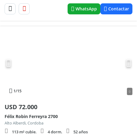
WhatsApp
Contactar
1
/15
0
USD
72.000
Félix Robin Ferreyra 2700
Alto Alberdi, Cordoba
113 m² cubie.
4 dorm.
52 años