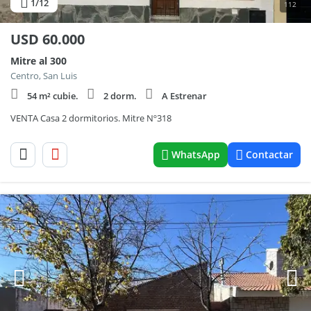
1
/12
112
USD
60.000
Mitre al 300
Centro, San Luis
54 m² cubie.
2 dorm.
A Estrenar
VENTA Casa 2 dormitorios. Mitre Nº318
WhatsApp
Contactar