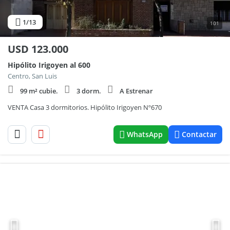
1
/13
101
USD
123.000
Hipólito Irigoyen al 600
Centro, San Luis
99 m² cubie.
3 dorm.
A Estrenar
VENTA Casa 3 dormitorios. Hipólito Irigoyen Nº670
WhatsApp
Contactar