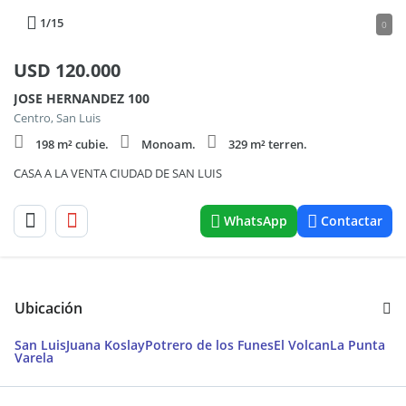
1
/15
0
USD
120.000
JOSE HERNANDEZ 100
Centro, San Luis
198 m² cubie.
Monoam.
329 m² terren.
CASA A LA VENTA CIUDAD DE SAN LUIS
WhatsApp
Contactar
Ubicación
San Luis
Juana Koslay
Potrero de los Funes
El Volcan
La Punta
Varela