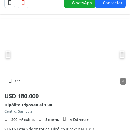
WhatsApp
Contactar
1
/35
4
USD
180.000
Hipólito Irigoyen al 1300
Centro, San Luis
300 m² cubie.
5 dorm.
A Estrenar
VENTA Casa 5 dormitorios. Hipólito Irigoyen N°1319