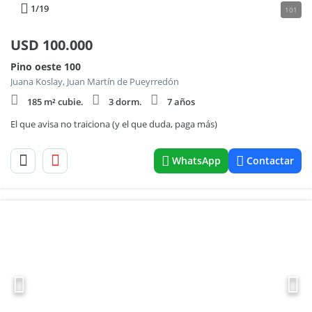
1
/19
101
USD
100.000
Pino oeste 100
Juana Koslay, Juan Martín de Pueyrredón
185 m² cubie.
3 dorm.
7 años
El que avisa no traiciona (y el que duda, paga más)
WhatsApp
Contactar