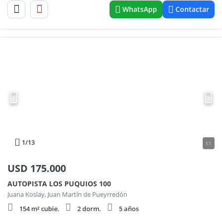
WhatsApp
Contactar
1
/13
51
USD
175.000
AUTOPISTA LOS PUQUIOS 100
Juana Koslay, Juan Martín de Pueyrredón
154 m² cubie.
2 dorm.
5 años