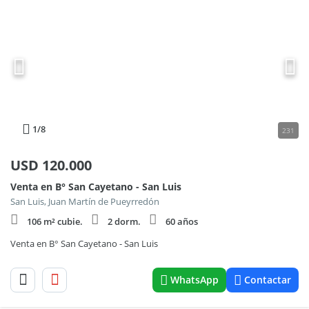
1
/8
231
USD
120.000
Venta en B° San Cayetano - San Luis
San Luis, Juan Martín de Pueyrredón
106 m² cubie.
2 dorm.
60 años
Venta en B° San Cayetano - San Luis
WhatsApp
Contactar