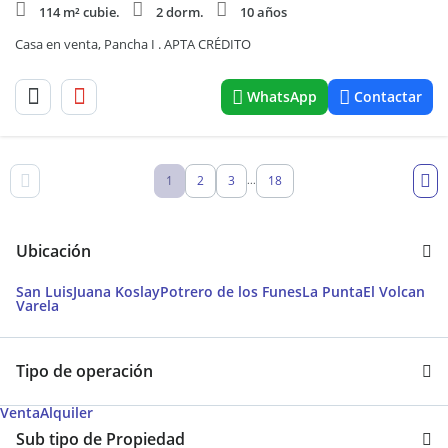
114 m² cubie.
2 dorm.
10 años
Casa en venta, Pancha I . APTA CRÉDITO
WhatsApp
Contactar
1
2
3
18
...
Ubicación
San Luis
Juana Koslay
Potrero de los Funes
La Punta
El Volcan
Varela
Tipo de operación
Venta
Alquiler
Sub tipo de Propiedad