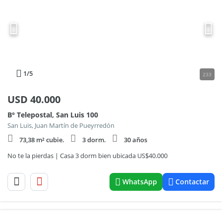
1
/5
233
USD
40.000
B° Telepostal, San Luis 100
San Luis, Juan Martín de Pueyrredón
73,38 m² cubie.
3 dorm.
30 años
No te la pierdas | Casa 3 dorm bien ubicada US$40.000
WhatsApp
Contactar