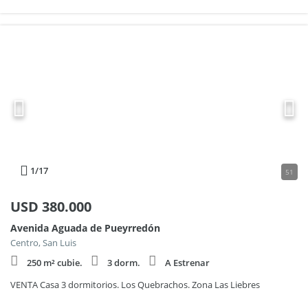
1
/17
51
USD
380.000
Avenida Aguada de Pueyrredón
Centro, San Luis
250 m² cubie.
3 dorm.
A Estrenar
VENTA Casa 3 dormitorios. Los Quebrachos. Zona Las Liebres