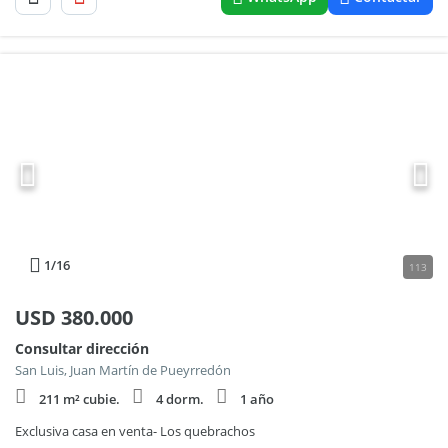
1
/16
113
USD
380.000
Consultar dirección
San Luis, Juan Martín de Pueyrredón
211 m² cubie.
4 dorm.
1 año
Exclusiva casa en venta- Los quebrachos