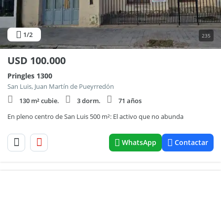
1
/2
235
USD
100.000
Pringles 1300
San Luis, Juan Martín de Pueyrredón
130 m² cubie.
3 dorm.
71 años
En pleno centro de San Luis 500 m²: El activo que no abunda
WhatsApp
Contactar