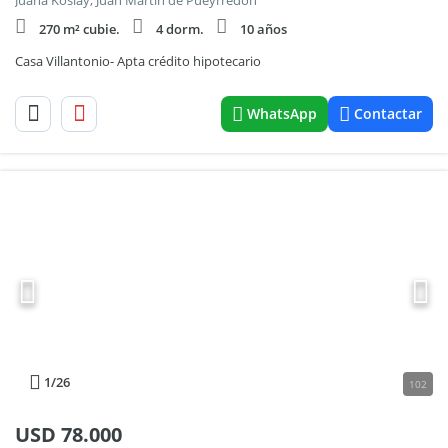
Juana Koslay, Juan Martín de Pueyrredón
270 m² cubie.
4 dorm.
10 años
Casa Villantonio- Apta crédito hipotecario
WhatsApp
Contactar
1
/26
102
USD
78.000