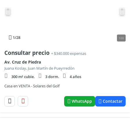
1
/28
100
Consultar precio
+ $340.000 expensas
Av. Cruz de Piedra
Juana Koslay, Juan Martín de Pueyrredón
300 m² cubie.
3 dorm.
4 años
Casa en VENTA - Solares del Golf
WhatsApp
Contactar