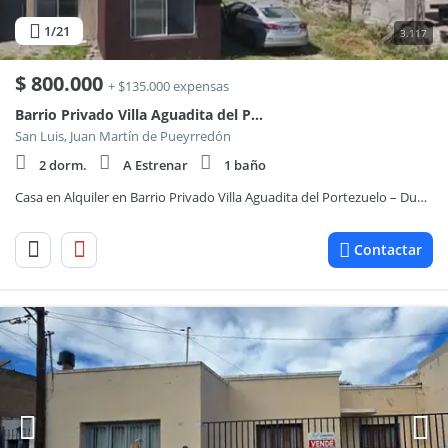
1
/21
3.117
$
800.000
+ $135.000 expensas
Barrio Privado Villa Aguadita del Portezuelo - San Luis
San Luis, Juan Martín de Pueyrredón
2 dorm.
A Estrenar
1 baño
Casa en Alquiler en Barrio Privado Villa Aguadita del Portezuelo – Dueño Directo
Contactar