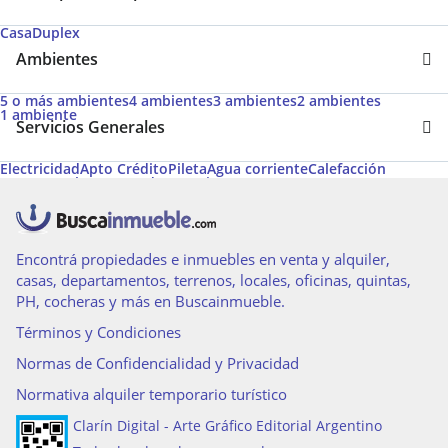
Casa
Duplex
Ambientes
5 o más ambientes
4 ambientes
3 ambientes
2 ambientes
1 ambiente
Servicios Generales
Electricidad
Apto Crédito
Pileta
Agua corriente
Calefacción
Gas natural
Desayunador
Permite Mascotas
Aire acondicionado individual
Calefacción tiro balanceado
Aire caliente
Caldera
Amoblado
Solarium
Aire acondicionado central
Hidromasaje
Losa radiante
Encontrá propiedades e inmuebles en venta y alquiler,
casas, departamentos, terrenos, locales, oficinas, quintas,
PH, cocheras y más en Buscainmueble.
Términos y Condiciones
Normas de Confidencialidad y Privacidad
Normativa alquiler temporario turístico
Clarín Digital - Arte Gráfico Editorial Argentino