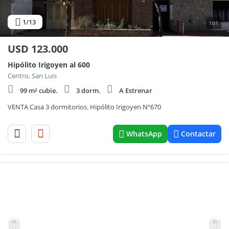
1
/13
101
USD
123.000
Hipólito Irigoyen al 600
Centro, San Luis
99 m² cubie.
3 dorm.
A Estrenar
VENTA Casa 3 dormitorios. Hipólito Irigoyen Nº670
WhatsApp
Contactar