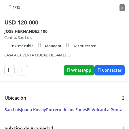
1
/15
0
USD
120.000
JOSE HERNANDEZ 100
Centro, San Luis
198 m² cubie.
Monoam.
329 m² terren.
CASA A LA VENTA CIUDAD DE SAN LUIS
WhatsApp
Contactar
Ubicación
San Luis
Juana Koslay
Potrero de los Funes
El Volcan
La Punta
Sub tipo de Propiedad