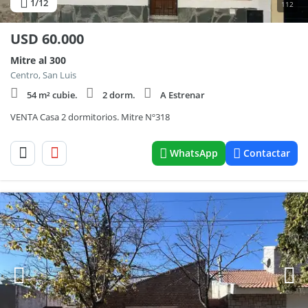
1
/12
112
USD
60.000
Mitre al 300
Centro, San Luis
54 m² cubie.
2 dorm.
A Estrenar
VENTA Casa 2 dormitorios. Mitre Nº318
WhatsApp
Contactar