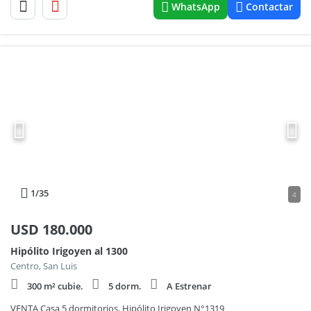
WhatsApp
Contactar
1
/35
4
USD
180.000
Hipólito Irigoyen al 1300
Centro, San Luis
300 m² cubie.
5 dorm.
A Estrenar
VENTA Casa 5 dormitorios. Hipólito Irigoyen N°1319