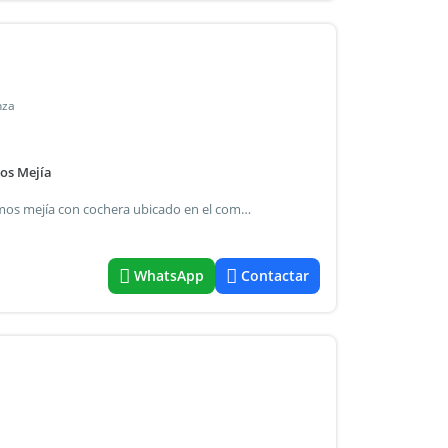
nza
os Mejía
Departamento 3 ambientes de categoría a estrenar en ramos mejía con cochera ubicado en el complejo alvear 1050, se trata de un departamento 3 ambientes al frente con amplio balcón y cochera cubierta + baulera. El departamento cuenta con amplio living comedor con salida a balcón terraza con parrilla, cocina integrada con isla + alacena y bajo mesada, 2 habitaciones al frente y con salida al balcón (1 en suite) y baño completo. 2 cocheras + bauleras en subsuelo. El departamento se entrega domotizado (control de toda la unidad a través de alexa), con piso radiante, aberturas con dvh (doble vidriado hermético). El complejo alvear 1050 cuenta con: - fuente de agua - espacios parquizados - patio de juegos - cancha de fútbol - arenero - sala de reuniones - gimnasio - solarium y piscina - laundry - bar - sala de juegos - club house otros servicios: portero visor
WhatsApp
Contactar