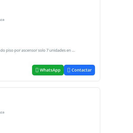
nza
Excelente departamento de 2 ambientes a estrenar segundo piso por ascensor solo 7 unidades en el edificio, muy tranquilo. Aberturas de aluminio negro con dhv ambas caras con vidrio laminado puerta de seguridad pisos de porcellanato bano completo con banera, griferia con cierre ceramico placar con frente integral piso a techo e interior completo. Muebles de cocina bajo mesada y alacena, termotanque ariston. Detalles de calidad en todas las terminaciones. El dto ya cuenta con medidor de gas, final de edenor, listo para mudarse se entrega con escrituracion gastos de escrituracion vendedor. Valor u$s 78.000.-
WhatsApp
Contactar
nza