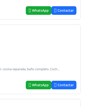
WhatsApp
Contactar
Duplex al frente, 2 dormitorios con placard, living comedor, cocina separada, baño completo. Cochera vs autos que tambien funciona como patio, entrada independiente, sin expensas.
WhatsApp
Contactar