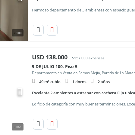
3.100
USD
138.000
+ $157.000 expensas
9 DE JULIO 100, Piso 5
Departamento en Venta en Ramos Mejia, Partido de La Mata
49 m² cubie.
1 dorm.
2 años
Excelente 2 ambientes a estrenar con cochera Fija ubi
3.061