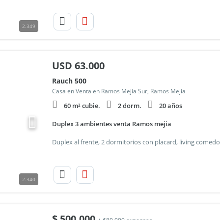
2.349
USD
63.000
Rauch 500
Casa en Venta en Ramos Mejia Sur, Ramos Mejia
60 m² cubie.
2 dorm.
20 años
Duplex 3 ambientes venta Ramos mejia
2.340
$
500.000