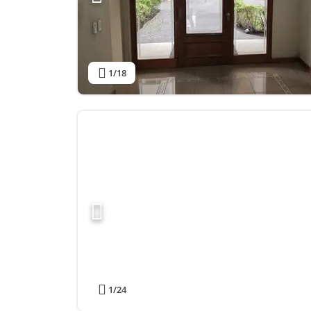
1
/18
1
/24