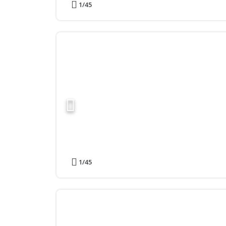
1
/45
1
/45