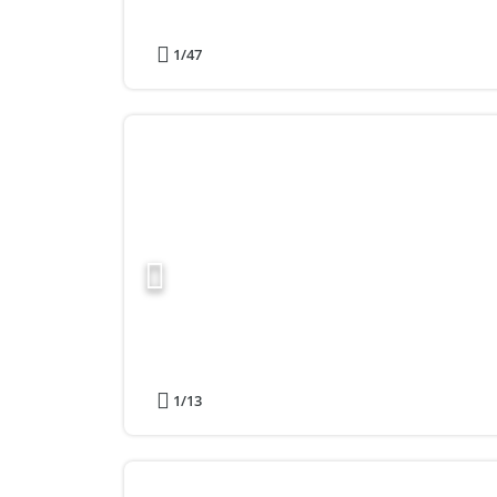
1
/47
1
/13