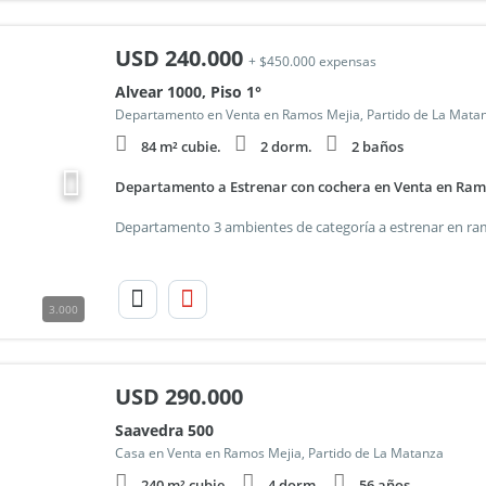
USD
240.000
+ $450.000 expensas
Alvear 1000, Piso 1°
Departamento en Venta en Ramos Mejia, Partido de La Mata
84 m² cubie.
2 dorm.
2 baños
Departamento a Estrenar con cochera en Venta en Ram
3.000
USD
290.000
Saavedra 500
Casa en Venta en Ramos Mejia, Partido de La Matanza
240 m² cubie.
4 dorm.
56 años