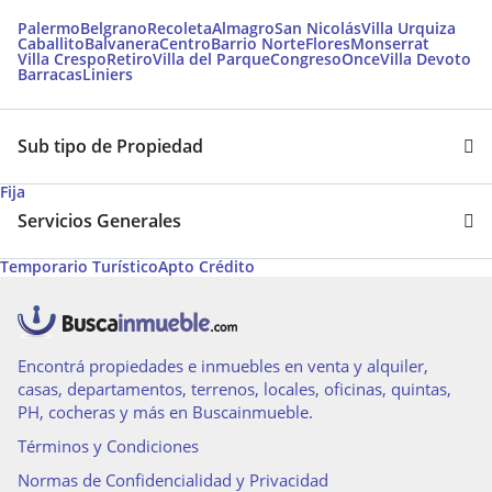
Palermo
Belgrano
Recoleta
Almagro
San Nicolás
Villa Urquiza
Caballito
Balvanera
Centro
Barrio Norte
Flores
Monserrat
Villa Crespo
Retiro
Villa del Parque
Congreso
Once
Villa Devoto
Barracas
Liniers
Sub tipo de Propiedad
Fija
Servicios Generales
Temporario Turístico
Apto Crédito
Encontrá propiedades e inmuebles en venta y alquiler,
casas, departamentos, terrenos, locales, oficinas, quintas,
PH, cocheras y más en Buscainmueble.
Términos y Condiciones
Normas de Confidencialidad y Privacidad