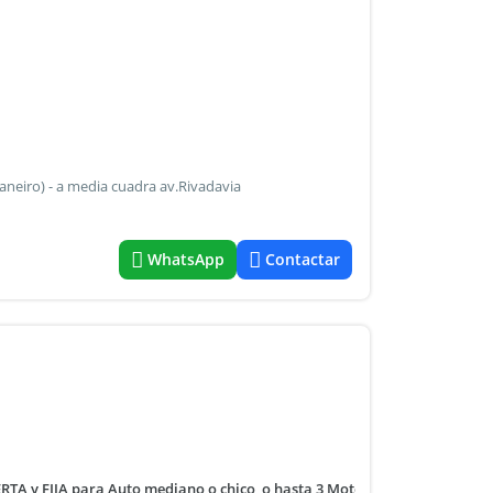
janeiro) - a media cuadra av.Rivadavia
WhatsApp
Contactar
FIJA para Auto mediano o chico, o hasta 3 Motos. Portón automático con