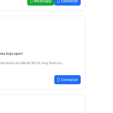
WhatsApp
Contactar
anta baja oport
Excelente propiedad en 1 planta en subsuelo de 1000m2 mas local a la calle de 30 m2, muy buen estado, 1 baño, entran 60 autos, 41 cocheras fijas, ideal para trabajar por horas y estadias por su cercania con el hospital italiano, avenidas corrientes, medrano y diaz velez, rampa muy comoda, porton levadizo electrico con 45 controles remoto. Gran oportunidad dueño directo.
Contactar