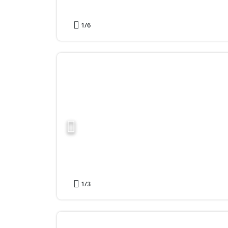
1
/6
1
/3