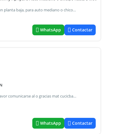
Oportunidad! Venta sin comisión. Cochera cubierta y fija en planta baja, para auto mediano o chico, o hasta 3 motos. Portón automático con acceso a control remoto! En planta baja, sin rampas, ni curvas, ni montacargas.
WhatsApp
Contactar
ON
Cochera en edificio para mas info y coordinar visitas por favor comunicarse al o gracias mat cucicba 1536 ley accesible
WhatsApp
Contactar