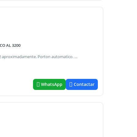
CO AL 3200
Cochera fija cubierta n 10 en planta baja por rampa. 11 m2 aproximadamente. Porton automatico. No es edificio de cocheras. Expensas: $ 20.000.- Entre maza y virrey liniers (a 1 cuadra de av. Rivadavia y subte linea a - a 2 de av. Diaz velez - a 3 de av. Belgrano - a 4 de av. Castro barros) almagro elizabeth laufer - cucicba 4318 *fichabrick=1038271*
WhatsApp
Contactar