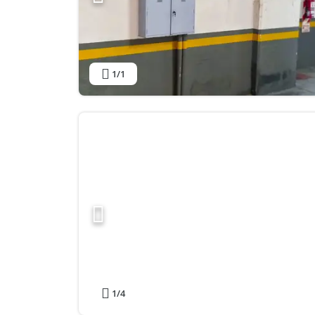
1
/1
1
/4