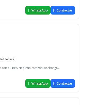
WhatsApp
Contactar
tal Federal
Cochera en venta ubicada sobre av. Corrientes, en esquina con bulnes, en pleno corazón de almagro. La unidad se encuentra en primer piso, con cómodo acceso, y cuenta con espacio para vehículo estándar. Como valor agregado, dispone de baulera en la parte trasera, cerrada con jaula, ideal para guardado adicional. Ubicación estratégica, con excelente conectividad y fácil acceso, en una zona de alta demanda tanto para uso propio como inversión. Expensas a consultar consultanos para más información.
WhatsApp
Contactar