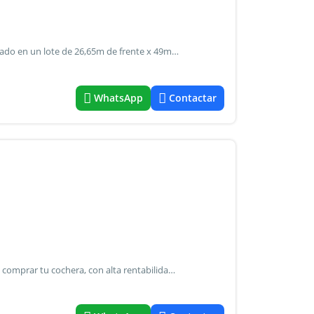
Excelente garage en 2 plantas - muy bien ubicado implantado en un lote de 26,65m de frente x 49m de fondo 136 autos totales + horas cerca de: hospital italiano / av. Rivadavia / estacion subte oportunidad real
WhatsApp
Contactar
Cochera descubierta en almagro excelente ubicación para comprar tu cochera, con alta rentabilidad en alquiler. Contamos con 3 cocheras descubiertas a usd 12.000 cada una. Tu consulta nos interesa. Posee acceso para personas con movilidad reducida. Predial propiedades s.R.L. Mat cucicba 3269