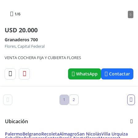
1
/6
0
USD
20.000
Granaderos 700
Flores, Capital Federal
VENTA COCHERA FIJA Y CUBIERTA FLORES
WhatsApp
Contactar
1
2
Ubicación
Palermo
Belgrano
Recoleta
Almagro
San Nicolás
Villa Urquiza