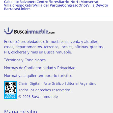
Caballito
Balvanera
Centro
Flores
Barrio Norte
Monserrat
Villa Crespo
Retiro
Villa del Parque
Congreso
Once
Villa Devoto
Barracas
Liniers
Encontrá propiedades e inmuebles en venta y alquiler,
casas, departamentos, terrenos, locales, oficinas, quintas,
PH, cocheras y más en Buscainmueble.
Términos y Condiciones
Normas de Confidencialidad y Privacidad
Normativa alquiler temporario turístico
Clarín Digital - Arte Gráfico Editorial Argentino
Todos los derechos reservados.
© 2026 Buscainmueble
Mapa de sitio