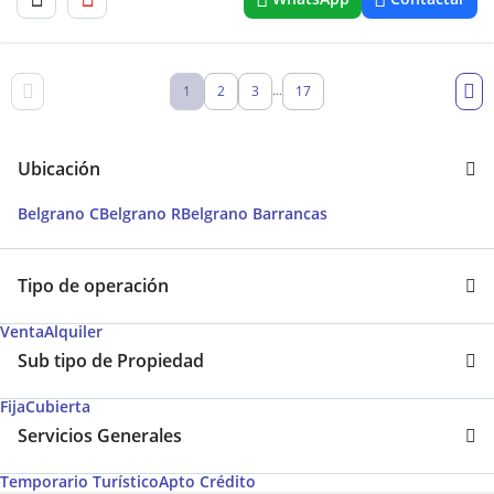
1
2
3
17
...
Ubicación
Belgrano C
Belgrano R
Belgrano Barrancas
Tipo de operación
Venta
Alquiler
Sub tipo de Propiedad
Fija
Cubierta
Servicios Generales
Temporario Turístico
Apto Crédito