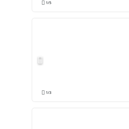
1
/5
1
/3