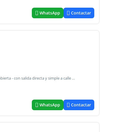
WhatsApp
Contactar
Cochera en los silos de dorrego - en 1er subsuelo - fija y cubierta - con salida directa y simple a calle zapiola - expensas $2.100 - edificio con seguridad - concepcion arenal 2900 y zapiola - www.Abbacabanillas.Net
WhatsApp
Contactar