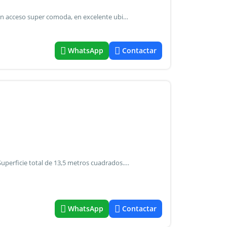
Cochera en palermo hollywood cómoda cochera en pb con acceso super comoda, en excelente ubicación de palermo hollywood, sobre la av. Santa fe y a 300 mts de av. Juan b. Justo. Muy buen edificio, con seguridad 24hs.Y a 50 mts.de la estacion carranza ( mitre). Colectivos: 12, 15, 29, 39, 41, 55, 57, 59, 60, 64, 67, 68, 93, 95, 108, 111, 118, 152, 161, 194. Subte: línea d (ministro carranza). Tren: línea mitre (ministro carranza).
WhatsApp
Contactar
En venta: cochera en palermo hollywood, capital federal. Superficie total de 13,5 metros cuadrados. La misma esta emplazada en en 1er subsuelo, acceso mediante rampa. Martilleros alejandra vecchio alberdi cucicba 1076 / nehuen gabriel puebla cmcpm n3002. Las propiedades que figuran en esta publicación se encuentran a cargo del profesional matriculado de la oficina, la intermediación y la conclusión de las operaciones serán llevadas exclusivamente por él. Todas las medidas enunciadas son meramente orientativas, las medidas exactas serán las que se expresen en el respectivo título de propiedad de cada inmueble. Todas las fotos, imágenes y videos son meramente ilustrativos y no contractuales. Los precios enunciados son meramente orientativos y no contractuales. Necesitas asesoria para comprar o vender una propiedad? Contactenos!
WhatsApp
Contactar