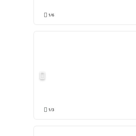
1
/6
1
/3