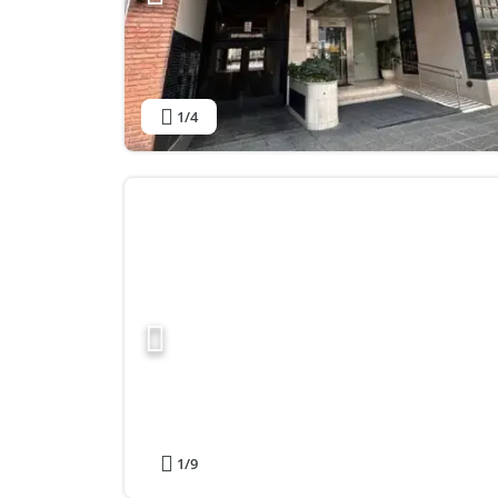
1
/4
1
/9