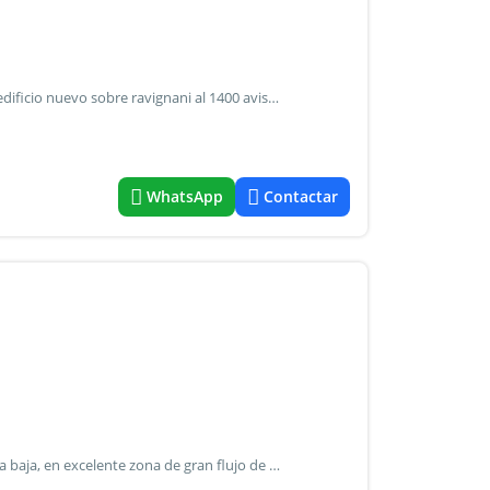
Cochera en venta en palermo hollywood, descubierta en edificio nuevo sobre ravignani al 1400 aviso legal: los valores de las expensas, impuestos y servicios, las fotos y medidas, y los datos sobre la arquitectura y funcionamiento de esta propiedad son todos aproximados. Pueden no estar actualizados al momento de su visualización, ya que fueron brindados por el propietario a la hora de su publicación. Todo interesado deberá comprobar los datos antes de realizar cualquier operación. Corredor público alejandro milhas cmcpsi 4437 martillera luciana bottini cucicba 9902
WhatsApp
Contactar
Sup total: 9.50 m2 cochera fija y cubierta ubicada en planta baja, en excelente zona de gran flujo de tránsito y con alta demanda de espacios de estacionamiento vehicular. Antigüedad, superficie y medidas aprox. - Expensas sujetas a aumentos - accesible