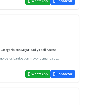
WhatsApp
Contactar
 Categoria con Seguridad y Facil Acceso
Excelente oportunidad para adquirir una cochera fija en uno de los barrios con mayor demanda de la ciudad de buenos aires. Ubicada en un edificio con seguridad y acceso mediante portón automático, ofrece un ingreso cómodo y práctico para el uso diario. Su ubicación estratégica en palermo hollywood la convierte en una excelente opción tanto para uso propio como para inversión, en una zona con alta demanda de estacionamiento. Laher propiedades laura molina - corredora inmobiliaria c.U.C.I.C.B.A. Matrícula n.º 151
WhatsApp
Contactar