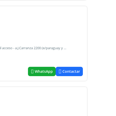
Cochera cubierta en palermo hollywood - planta baja - facil acceso - a.J.Carranza 2200 (e/paraguay y guatemala) - son 2 cocheras cubiertas en planta baja, una al lado de la otra, en u$s 21.000 cada una - www.Abbacabanillas.Net
WhatsApp
Contactar