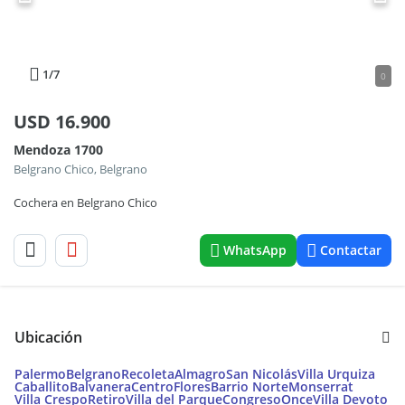
1
/7
0
USD
16.900
Mendoza 1700
Belgrano Chico, Belgrano
Cochera en Belgrano Chico
WhatsApp
Contactar
Ubicación
Palermo
Belgrano
Recoleta
Almagro
San Nicolás
Villa Urquiza
Caballito
Balvanera
Centro
Flores
Barrio Norte
Monserrat
Villa Crespo
Retiro
Villa del Parque
Congreso
Once
Villa Devoto