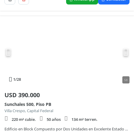
1
/28
58
USD
390.000
Sunchales 500, Piso PB
Villa Crespo, Capital Federal
220 m² cubie.
50 años
134 m² terren.
Edificio en Block Compuesto por Dos Unidades en Excelente Estado 220 m Cub