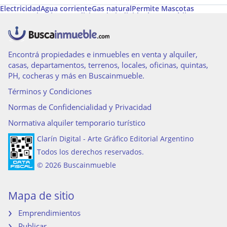
Electricidad
Agua corriente
Gas natural
Permite Mascotas
Desayunador
Aire acondicionado individual
Apto Crédito
Calefacción
Calefacción tiro balanceado
Aire acondicionado central
Aire caliente
Encontrá propiedades e inmuebles en venta y alquiler,
casas, departamentos, terrenos, locales, oficinas, quintas,
PH, cocheras y más en Buscainmueble.
Términos y Condiciones
Normas de Confidencialidad y Privacidad
Normativa alquiler temporario turístico
Clarín Digital - Arte Gráfico Editorial Argentino
Todos los derechos reservados.
© 2026 Buscainmueble
Mapa de sitio
Emprendimientos
Publicar