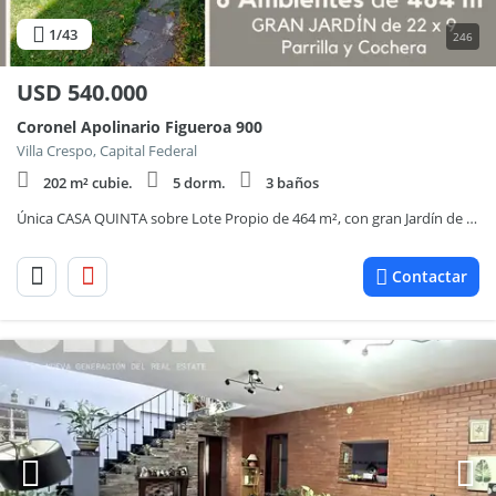
1
/43
246
USD
540.000
Coronel Apolinario Figueroa 900
Villa Crespo, Capital Federal
202 m² cubie.
5 dorm.
3 baños
Única CASA QUINTA sobre Lote Propio de 464 m², con gran Jardín de 22 m x 9 m (190 m²), parrilla y cochera, en el corazón de Caballito
Contactar