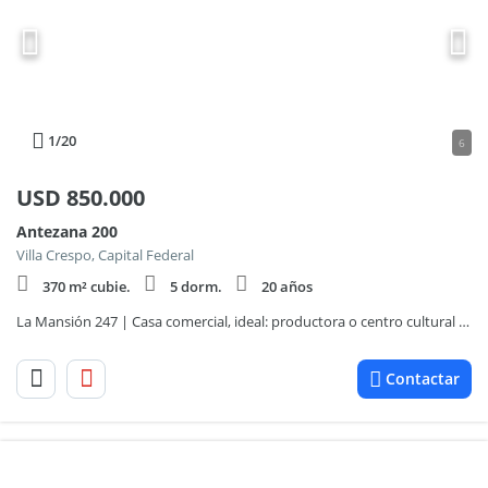
1
/20
6
USD
850.000
Antezana 200
Villa Crespo, Capital Federal
370 m² cubie.
5 dorm.
20 años
La Mansión 247 | Casa comercial, ideal: productora o centro cultural | Jardín, terraza, quincho y garage
Contactar