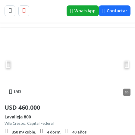
WhatsApp
Contactar
1
/63
50
USD
460.000
Lavalleja 800
Villa Crespo, Capital Federal
350 m² cubie.
4 dorm.
40 años