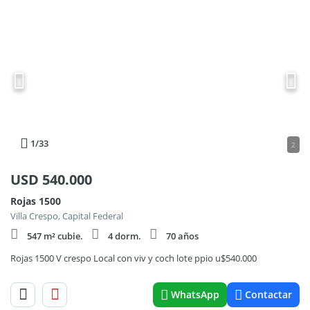
1
/33
2
USD
540.000
Rojas 1500
Villa Crespo, Capital Federal
547 m² cubie.
4 dorm.
70 años
Rojas 1500 V crespo Local con viv y coch lote ppio u$540.000
WhatsApp
Contactar