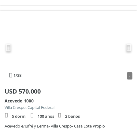
1
/38
2
USD
570.000
Acevedo 1000
Villa Crespo, Capital Federal
5 dorm.
100 años
2 baños
Acevedo e/Jufré y Lerma- Villa Crespo- Casa Lote Propio