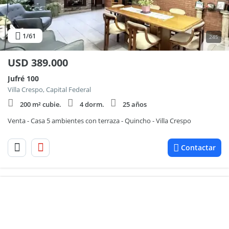
1
/61
245
USD
389.000
Jufré 100
Villa Crespo, Capital Federal
200 m² cubie.
4 dorm.
25 años
Venta - Casa 5 ambientes con terraza - Quincho - Villa Crespo
Contactar