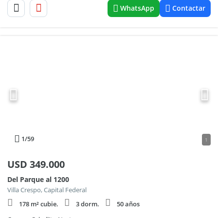
WhatsApp
Contactar
1
/59
1
USD
349.000
Del Parque al 1200
Villa Crespo, Capital Federal
178 m² cubie.
3 dorm.
50 años