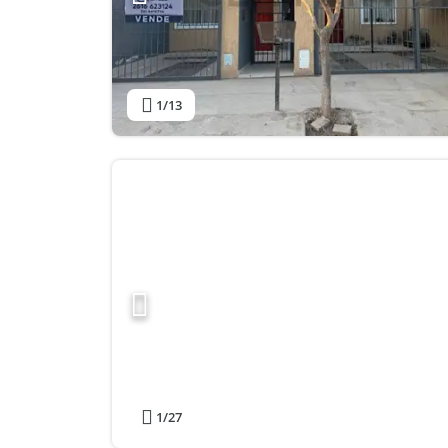
1
/13
1
/27