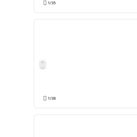
1
/35
1
/38