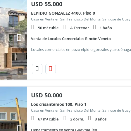
USD
55.000
ELPIDIO GONZALEZ 4100, Piso 0
Casa en Venta en San Francisco Del Monte, San Jose de Gua
50 m² cubie.
A Estrenar
1 baño
Venta de Locales Comerciales Rincón Veneto
0
USD
50.000
Los crisantemos 100, Piso 1
Casa en Venta en San Francisco Del Monte, San Jose de Gua
67 m² cubie.
2 dorm.
3 años
Departamento en venta Guaymallen