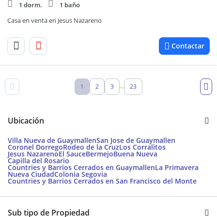
1 dorm.
1 baño
Casa en venta en Jesus Nazareno
Contactar
1
2
3
23
...
Ubicación
Villa Nueva de Guaymallen
San Jose de Guaymallen
Coronel Dorrego
Rodeo de la Cruz
Los Corralitos
Jesus Nazareno
El Sauce
Bermejo
Buena Nueva
Capilla del Rosario
Countries y Barrios Cerrados en Guaymallen
La Primavera
Nueva Ciudad
Colonia Segovia
Countries y Barrios Cerrados en San Francisco del Monte
Sub tipo de Propiedad