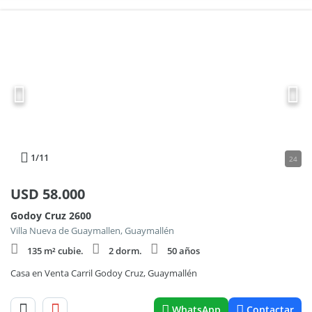
1
/11
24
USD
58.000
Godoy Cruz 2600
Villa Nueva de Guaymallen, Guaymallén
135 m² cubie.
2 dorm.
50 años
Casa en Venta Carril Godoy Cruz, Guaymallén
WhatsApp
Contactar