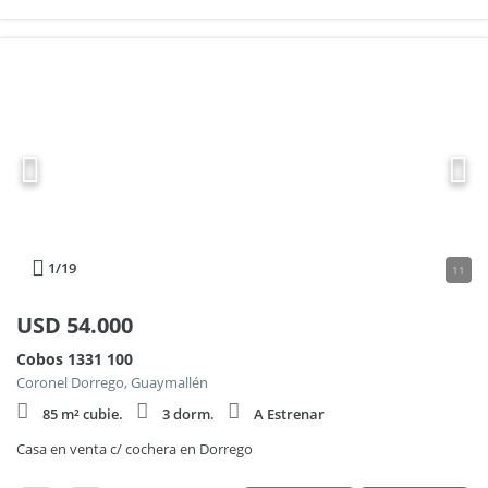
1
/19
11
USD
54.000
Cobos 1331 100
Coronel Dorrego, Guaymallén
85 m² cubie.
3 dorm.
A Estrenar
Casa en venta c/ cochera en Dorrego