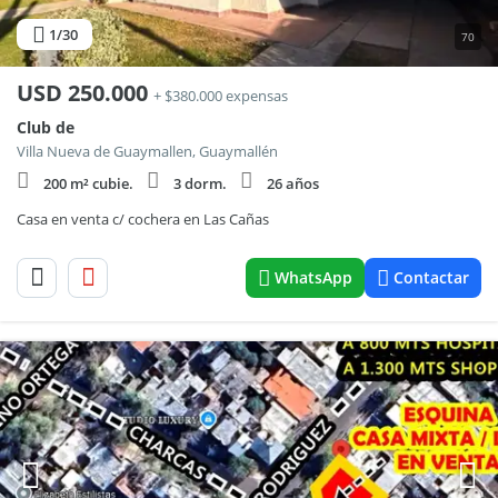
1
/30
70
USD
250.000
+ $380.000 expensas
Club de
Villa Nueva de Guaymallen, Guaymallén
200 m² cubie.
3 dorm.
26 años
Casa en venta c/ cochera en Las Cañas
WhatsApp
Contactar