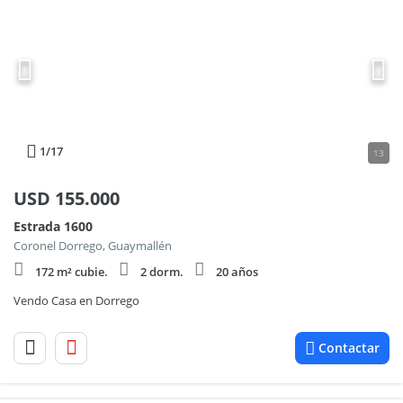
1
/17
13
USD
155.000
Estrada 1600
Coronel Dorrego, Guaymallén
172 m² cubie.
2 dorm.
20 años
Vendo Casa en Dorrego
Contactar