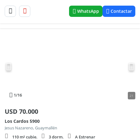
WhatsApp
Contactar
1
/16
21
USD
70.000
Los Cardos 5900
Jesus Nazareno, Guaymallén
110 m² cubie.
3 dorm.
A Estrenar