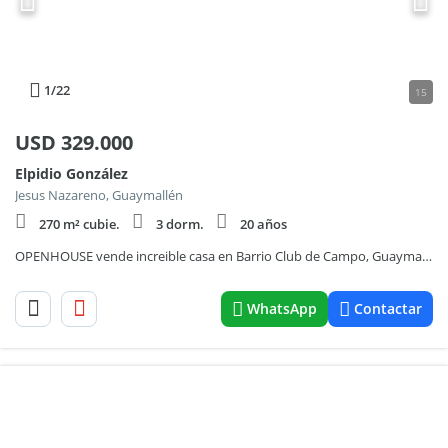
1
/22
15
USD
329.000
Elpidio González
Jesus Nazareno, Guaymallén
270 m² cubie.
3 dorm.
20 años
OPENHOUSE vende increible casa en Barrio Club de Campo, Guaymallén.
WhatsApp
Contactar