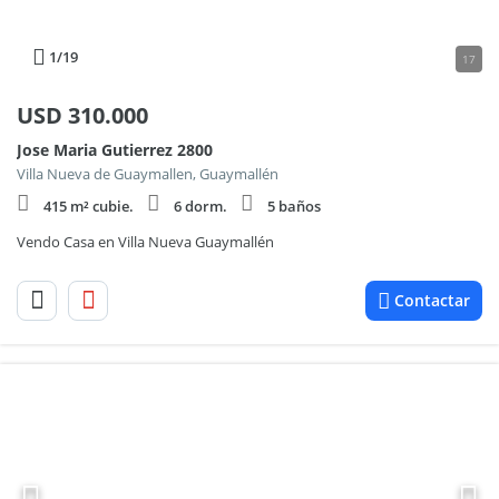
1
/19
17
USD
310.000
Jose Maria Gutierrez 2800
Villa Nueva de Guaymallen, Guaymallén
415 m² cubie.
6 dorm.
5 baños
Vendo Casa en Villa Nueva Guaymallén
Contactar