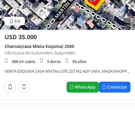
1
/3
68
USD
35.000
Charcas(casa Mixta Esquina) 2500
Villa Nueva de Guaymallen, Guaymallén
200 m² cubie.
5 dorm.
55 años
VENTA ESQUINA CASA MIXTA/LOTE 257 M2 ADY UNIV. MAZA/SHOPPING
WhatsApp
Contactar