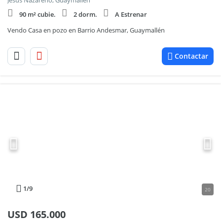
Jesus Nazareno, Guaymallén
90 m² cubie.
2 dorm.
A Estrenar
Vendo Casa en pozo en Barrio Andesmar, Guaymallén
Contactar
1
/9
20
USD
165.000