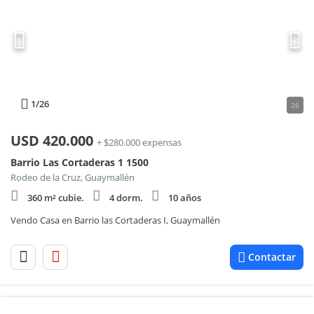
1
/26
26
USD
420.000
+ $280.000 expensas
Barrio Las Cortaderas 1 1500
Rodeo de la Cruz, Guaymallén
360 m² cubie.
4 dorm.
10 años
Vendo Casa en Barrio las Cortaderas I, Guaymallén
Contactar