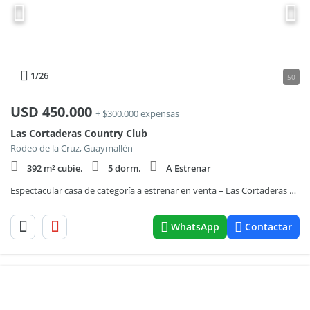
1
/26
50
USD
450.000
+ $300.000 expensas
Las Cortaderas Country Club
Rodeo de la Cruz, Guaymallén
392 m² cubie.
5 dorm.
A Estrenar
Espectacular casa de categoría a estrenar en venta – Las Cortaderas Country
WhatsApp
Contactar