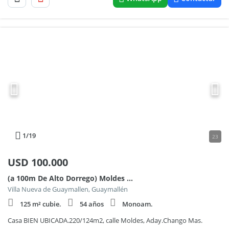
1
/19
23
USD
100.000
(a 100m De Alto Dorrego) Moldes 1900
Villa Nueva de Guaymallen, Guaymallén
125 m² cubie.
54 años
Monoam.
Casa BIEN UBICADA.220/124m2, calle Moldes, Aday.Chango Mas.