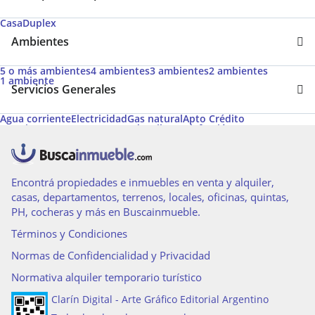
Casa
Duplex
Ambientes
5 o más ambientes
4 ambientes
3 ambientes
2 ambientes
1 ambiente
Servicios Generales
Agua corriente
Electricidad
Gas natural
Apto Crédito
Permite Mascotas
Desayunador
Pileta
Calefacción
Aire acondicionado individual
Aire acondicionado central
Calefacción tiro balanceado
Acceso para personas con movilidad reducida
Aire caliente
Amoblado
Cancha de tenis
Caldera
Espacio para vehículo
Encontrá propiedades e inmuebles en venta y alquiler,
casas, departamentos, terrenos, locales, oficinas, quintas,
PH, cocheras y más en Buscainmueble.
Términos y Condiciones
Normas de Confidencialidad y Privacidad
Normativa alquiler temporario turístico
Clarín Digital - Arte Gráfico Editorial Argentino