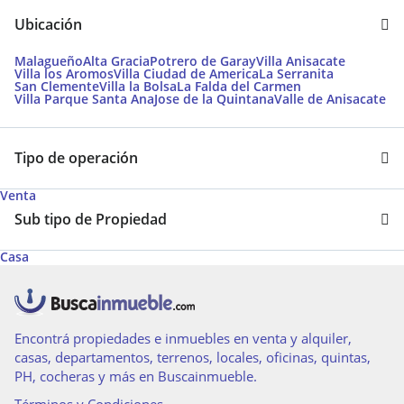
Ubicación
Malagueño
Alta Gracia
Potrero de Garay
Villa Anisacate
Villa los Aromos
Villa Ciudad de America
La Serranita
San Clemente
Villa la Bolsa
La Falda del Carmen
Villa Parque Santa Ana
Jose de la Quintana
Valle de Anisacate
Tipo de operación
Venta
Sub tipo de Propiedad
Casa
Encontrá propiedades e inmuebles en venta y alquiler,
casas, departamentos, terrenos, locales, oficinas, quintas,
PH, cocheras y más en Buscainmueble.
Términos y Condiciones