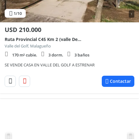
1
/10
1
USD
210.000
Ruta Provincial C45 Km 2 (valle Del Golf)
Valle del Golf, Malagueño
170 m² cubie.
3 dorm.
3 baños
SE VENDE CASA EN VALLE DEL GOLF A ESTRENAR
Contactar