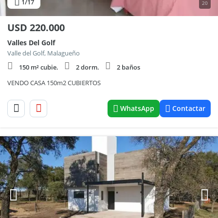
1
/17
20
USD
220.000
Valles Del Golf
Valle del Golf, Malagueño
150 m² cubie.
2 dorm.
2 baños
VENDO CASA 150m2 CUBIERTOS
WhatsApp
Contactar