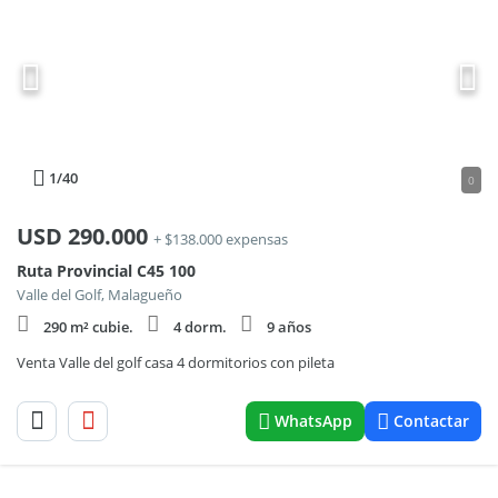
1
/40
0
USD
290.000
+ $138.000 expensas
Ruta Provincial C45 100
Valle del Golf, Malagueño
290 m² cubie.
4 dorm.
9 años
Venta Valle del golf casa 4 dormitorios con pileta
WhatsApp
Contactar