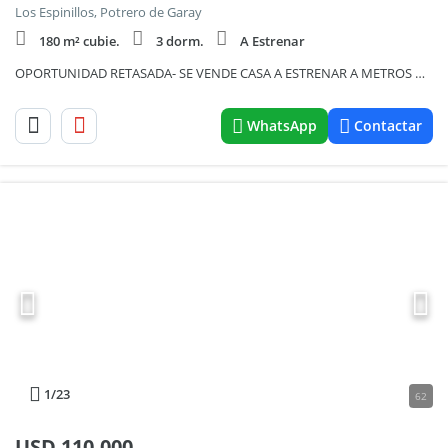
Los Espinillos, Potrero de Garay
180 m² cubie.
3 dorm.
A Estrenar
OPORTUNIDAD RETASADA- SE VENDE CASA A ESTRENAR A METROS DEL LAGO LOS MOLINOS CON VISTAS AL LAGO- 843
WhatsApp
Contactar
1
/23
62
USD
110.000