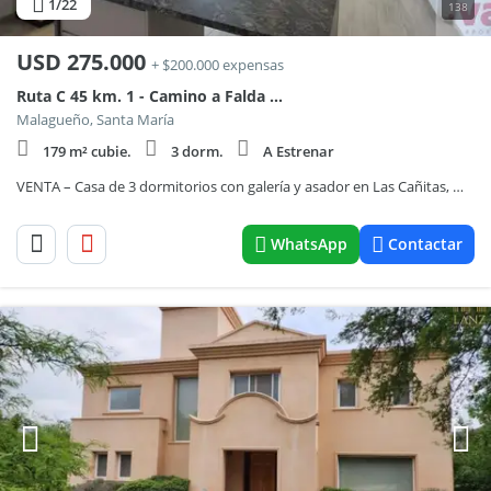
1
/22
138
USD
275.000
+ $200.000 expensas
Ruta C 45 km. 1 - Camino a Falda del Carmen
Malagueño, Santa María
179 m² cubie.
3 dorm.
A Estrenar
VENTA – Casa de 3 dormitorios con galería y asador en Las Cañitas, Malagueño
WhatsApp
Contactar