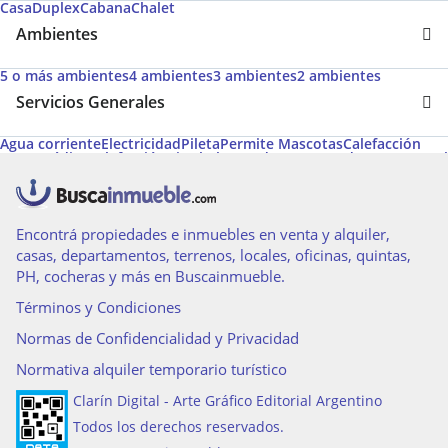
Casa
Duplex
Cabana
Chalet
Ambientes
5 o más ambientes
4 ambientes
3 ambientes
2 ambientes
Servicios Generales
Agua corriente
Electricidad
Pileta
Permite Mascotas
Calefacción
Apto Crédito
Calefacción tiro balanceado
Desayunador
Gas natural
Aire caliente
Aire acondicionado individual
Gas envasado
Aire acondicionado central
Amoblado
Caldera
Cancha de tenis
Espacio para vehículo
Hogar a leña
Acceso para personas con movilidad reducida
Cancha de futbol
Encontrá propiedades e inmuebles en venta y alquiler,
casas, departamentos, terrenos, locales, oficinas, quintas,
PH, cocheras y más en Buscainmueble.
Términos y Condiciones
Normas de Confidencialidad y Privacidad
Normativa alquiler temporario turístico
Clarín Digital - Arte Gráfico Editorial Argentino
Todos los derechos reservados.