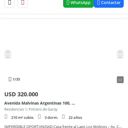
WhatsApp
Contactar
1
/35
63
USD
320.000
Avenida Malvinas Argentinas 100, Piso Car
Residencias 1, Potrero de Garay
210 m² cubie.
3 dorm.
22 años
IMPERDIBLE OPORTUNIDAD Casa frente al Lago Los Molinos – Av. Costanera, Potrero de Garay- 850