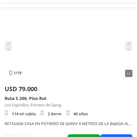
1
/19
63
USD
79.000
Ruta S 200, Piso Rut
Los Espinillos, Potrero de Garay
114 m² cubie.
2 dorm.
40 años
RETASADA CASA EN POTRERO DE GARAY A METROS DE LA BAJADA AL RIO LOS ESPINILLOS- 857