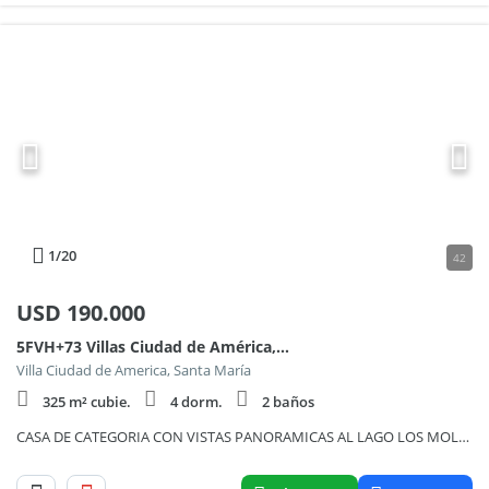
1
/20
42
USD
190.000
5FVH+73 Villas Ciudad de América, Argentina 100, Piso 00
Villa Ciudad de America, Santa María
325 m² cubie.
4 dorm.
2 baños
CASA DE CATEGORIA CON VISTAS PANORAMICAS AL LAGO LOS MOLINOS EN VILLA CIUDAD DE AMÉRICA 887