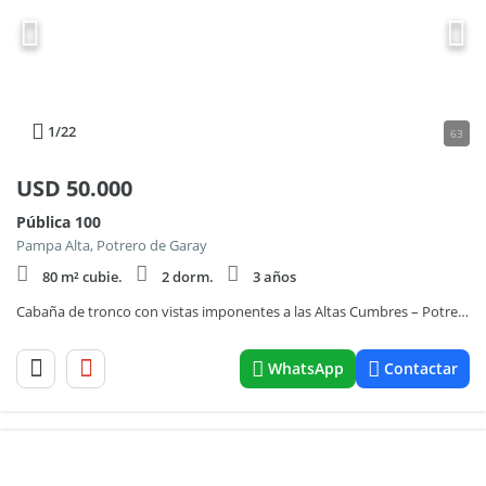
1
/22
63
USD
50.000
Pública 100
Pampa Alta, Potrero de Garay
80 m² cubie.
2 dorm.
3 años
Cabaña de tronco con vistas imponentes a las Altas Cumbres – Potrero de Garay 856
WhatsApp
Contactar