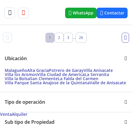
WhatsApp
Contactar
1
2
3
26
...
Ubicación
Malagueño
Alta Gracia
Potrero de Garay
Villa Anisacate
Villa los Aromos
Villa Ciudad de America
La Serranita
Villa la Bolsa
San Clemente
La Falda del Carmen
Villa Parque Santa Ana
Jose de la Quintana
Valle de Anisacate
Tipo de operación
Venta
Alquiler
Sub tipo de Propiedad