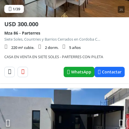
1
/39
25
USD
300.000
Mza 86 - Parterres
Siete Soles, Countries y Barrios Cerrados en Cordoba Capital
220 m² cubie.
2 dorm.
5 años
CASA EN VENTA EN SIETE SOLES - PARTERRES CON PILETA
WhatsApp
Contactar