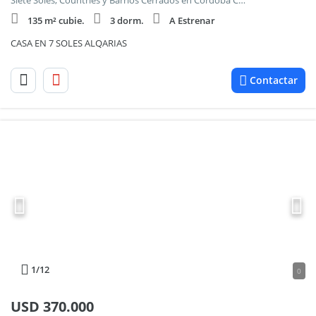
Siete Soles, Countries y Barrios Cerrados en Cordoba Capital
135 m² cubie.
3 dorm.
A Estrenar
CASA EN 7 SOLES ALQARIAS
Contactar
1
/12
0
USD
370.000