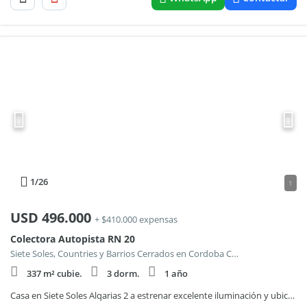
1
/26
1
USD
496.000
+ $410.000 expensas
Colectora Autopista RN 20
Siete Soles, Countries y Barrios Cerrados en Cordoba Capital
337 m² cubie.
3 dorm.
1 año
Casa en Siete Soles Alqarias 2 a estrenar excelente iluminación y ubicación