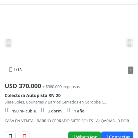
1
/13
1
USD
370.000
+ $380.000 expensas
Colectora Autopista RN 20
Siete Soles, Countries y Barrios Cerrados en Cordoba Capital
190 m² cubie.
3 dorm.
1 año
CASA EN VENTA - BARRIO CERRADO SIETE SOLES - ALQARIAS - 3 DORMITORIOS
WhatsApp
Contactar