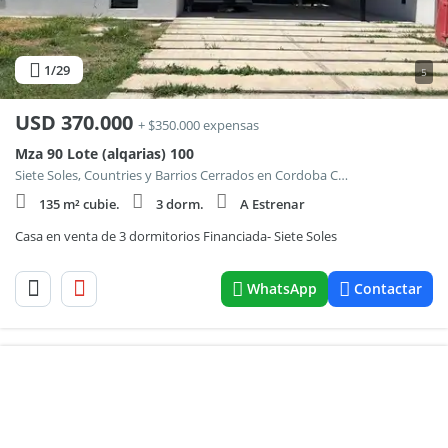
1
/29
5
USD
370.000
+ $350.000 expensas
Mza 90 Lote (alqarias) 100
Siete Soles, Countries y Barrios Cerrados en Cordoba Capital
135 m² cubie.
3 dorm.
A Estrenar
Casa en venta de 3 dormitorios Financiada- Siete Soles
WhatsApp
Contactar