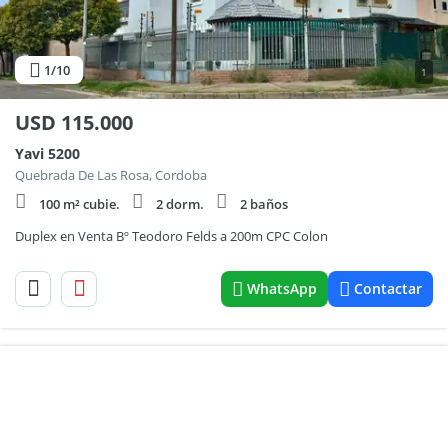
1
/10
1
USD
115.000
Yavi 5200
Quebrada De Las Rosa, Cordoba
100 m² cubie.
2 dorm.
2 baños
Duplex en Venta Bº Teodoro Felds a 200m CPC Colon
WhatsApp
Contactar