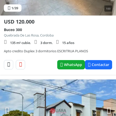
1
/39
100
USD
120.000
Buceo 300
Quebrada De Las Rosa, Cordoba
135 m² cubie.
3 dorm.
15 años
Apto credito Duplex 3 dormitorios ESCRITRUA PLANOS
WhatsApp
Contactar