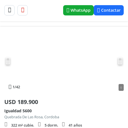
WhatsApp
Contactar
1
/42
0
USD
189.900
Igualdad 5600
Quebrada De Las Rosa, Cordoba
322 m² cubie.
5 dorm.
41 años