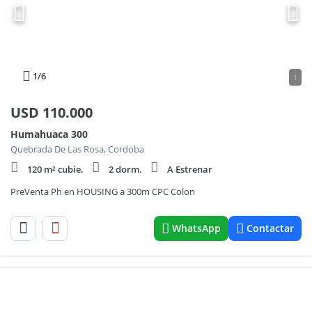
1
/6
1
USD
110.000
Humahuaca 300
Quebrada De Las Rosa, Cordoba
120 m² cubie.
2 dorm.
A Estrenar
PreVenta Ph en HOUSING a 300m CPC Colon
WhatsApp
Contactar