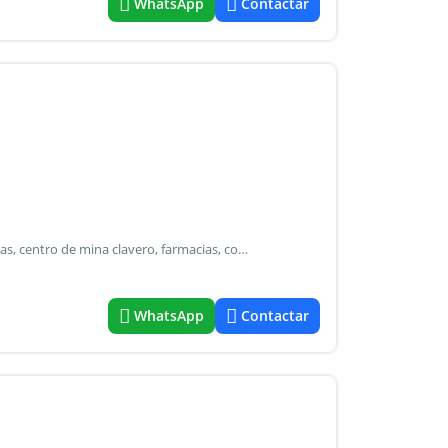
WhatsApp
Contactar
Casa en villa luján - ¡Con escritura! Ubicada cerca de escuelas, centro de mina clavero, farmacias, comercios. Características principales - dormitorios: 3 amplios y luminosos. - Baños: 2 (funcionalidad total para la familia). - Ambientes: cocina y comedor. -Parrilla. - Exterior: patio y jardín con árboles frutales. - Galería/cochera. - Escritura
WhatsApp
Contactar