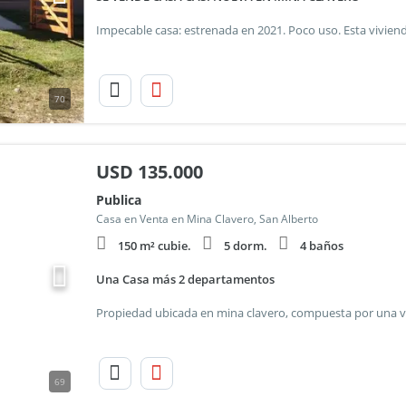
70
USD
135.000
Publica
Casa en Venta en Mina Clavero, San Alberto
150 m² cubie.
5 dorm.
4 baños
Una Casa más 2 departamentos
69