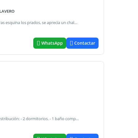
CLAVERO
En mina clavero con escritura: zona cic. Sobre calle las moras esquina los prados, se aprecia un chalet de 45 metros cubiertos, en planta baja, que consta de living comedor, cocina, baño con ducha, salón/living con hogar, dormitorio con división. Posibles de obtener dos dormitorios. Hermoso entorno verde, con patio con parrilla, jardín adelante, jardín atrás, galpón. La cantidad de metros sobre los cuales se emplaza este inmueble consta de dos terrenos con escritura: uno de ellos donde está emplazada la casa sobre la calle las moras (319.67 mts2) y el otro que puede tener acceso independiente por calle los prados y que mide (311.95 mts2). Interesante inmueble con proyección para construir más metros! Cerca de colegios, farmacias. Cic de mina clavero, el río a 300 mts! Del centro a 8 cuadras.
WhatsApp
Contactar
Casa en venta barrio clemic, mina clavero. Con escritura distribución: - 2 dormitorios. - 1 baño completo con ducha. - Cocina-comedor. - Galería semicubierta. - Parrilla. - Jardín.