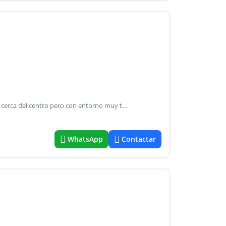
Complejo de 4 cabañas, en la mejor zona de mina clavero, cerca del centro pero con entorno muy tranquilo, ideal para inversor que busque apuntar al turismo o vivir de rentas. Se venden y se usan como complejo de cabañas. Con espacio para el auto. Cuenta con escritura y planos. Mucho verde y naturaleza. Cerca del centro de mina clavero y la residencia serrana. Cabaña 1 : ocho huéspedes. Cabaña 2: ocho huéspedes. Cabañas 3: siete huéspedes. Casa: tiene tres habitaciones. Se vende equipadas.
WhatsApp
Contactar