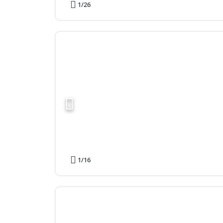
1
/26
1
/16