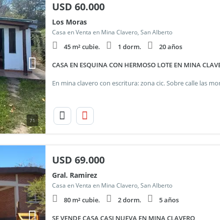
USD
60.000
Los Moras
Casa en Venta en Mina Clavero, San Alberto
45 m² cubie.
1 dorm.
20 años
CASA EN ESQUINA CON HERMOSO LOTE EN MINA CLAV
71
USD
69.000
Gral. Ramirez
Casa en Venta en Mina Clavero, San Alberto
80 m² cubie.
2 dorm.
5 años
SE VENDE CASA CASI NUEVA EN MINA CLAVERO