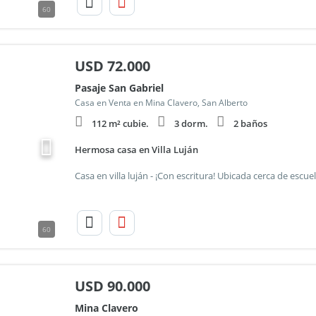
60
USD
72.000
Pasaje San Gabriel
Casa en Venta en Mina Clavero, San Alberto
112 m² cubie.
3 dorm.
2 baños
Hermosa casa en Villa Luján
60
USD
90.000
Mina Clavero