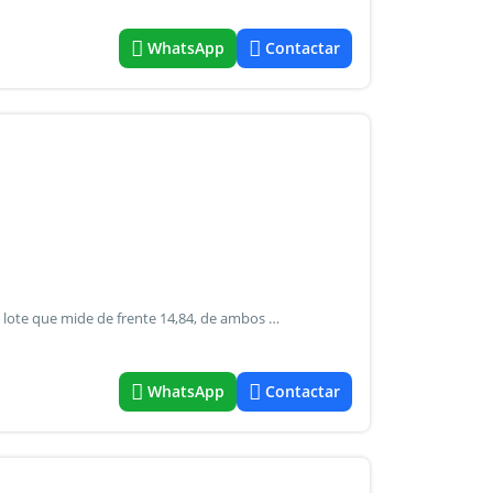
WhatsApp
Contactar
Hermosas dos propiedades sobre lote de 258 mts2, sobre lote que mide de frente 14,84, de ambos laterales: 21.78 y 21.14 y de fondo: 9.61 todo con escritura y planos antigüedad: casa planta baja 18 años, dpto planta alta 3 años descripción: ¡Inmueble con excelente rentabilidad en mina clavero! Dos unidades funcionales en un mismo lote, ideal turismo o vivienda permanente. Pb: living comedor, cocina, estar, jardín, patio semicubierto con parrilla y galpón. Pa: departamento moderno con 2 dormitorios, cocina comedor, baño y terraza con parrilla. Calidad: carpintería de aluminio con dvh (doble vidrio) y terminaciones premium. Ubicación: 100m terminal / 100m centro / 300m balneario los elefantes. Recomendación: ideal para quienes buscan un activo que se alquile solo gracias a su ubicación estratégica y estado impecable.
WhatsApp
Contactar