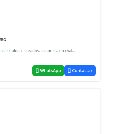
ERO
En mina clavero con escritura: zona cic. Sobre calle las moras esquina los prados, se aprecia un chalet de 45 metros cubiertos, en planta baja, que consta de living comedor, cocina, baño con ducha, salón/living con hogar, dormitorio con división. Posibles de obtener dos dormitorios. Hermoso entorno verde, con patio con parrilla, jardín adelante, galpón, entrada de auto lateral. La cantidad de metros sobre los cuales se emplaza este inmueble consta de un terreno con escritura: (319.67 mts2). Interesante inmueble con proyección para construir más metros! Cerca de colegios, farmacias. Cic de mina clavero, el río a 300 mts! Del centro a 8 cuadras.
WhatsApp
Contactar