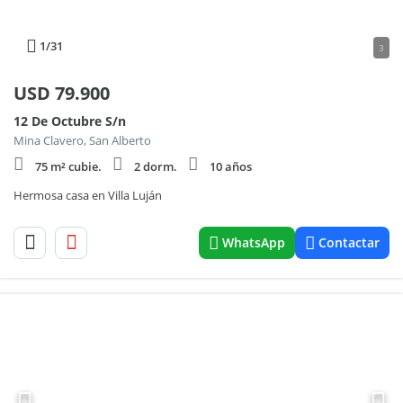
1
/31
3
USD
79.900
12 De Octubre S/n
Mina Clavero, San Alberto
75 m² cubie.
2 dorm.
10 años
Hermosa casa en Villa Luján
WhatsApp
Contactar