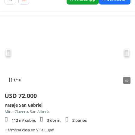
1
/16
60
USD
72.000
Pasaje San Gabriel
Mina Clavero, San Alberto
112 m² cubie.
3 dorm.
2 baños
Hermosa casa en Villa Luján