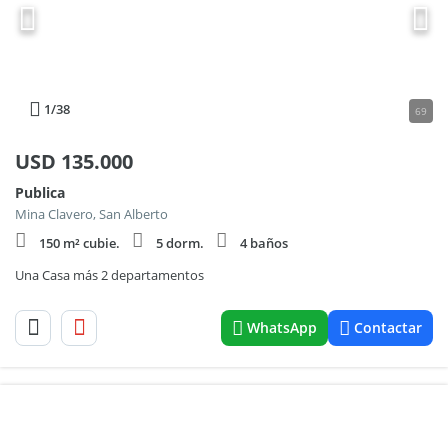
1
/38
69
USD
135.000
Publica
Mina Clavero, San Alberto
150 m² cubie.
5 dorm.
4 baños
Una Casa más 2 departamentos
WhatsApp
Contactar