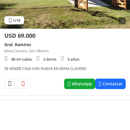
1
/16
70
USD
69.000
Gral. Ramirez
Mina Clavero, San Alberto
80 m² cubie.
2 dorm.
5 años
SE VENDE CASA CASI NUEVA EN MINA CLAVERO
WhatsApp
Contactar