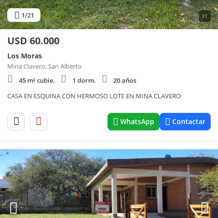
1
/21
71
USD
60.000
Los Moras
Mina Clavero, San Alberto
45 m² cubie.
1 dorm.
20 años
CASA EN ESQUINA CON HERMOSO LOTE EN MINA CLAVERO
WhatsApp
Contactar