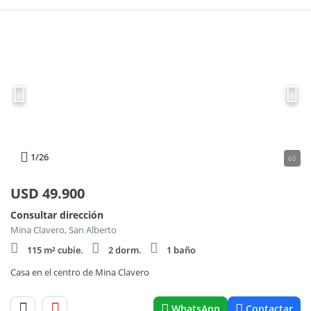
1
/26
60
USD
49.900
Consultar dirección
Mina Clavero, San Alberto
115 m² cubie.
2 dorm.
1 baño
Casa en el centro de Mina Clavero
WhatsApp
Contactar