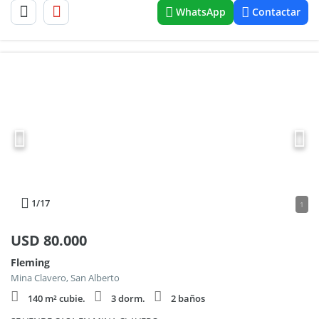
WhatsApp
Contactar
1
/17
1
USD
80.000
Fleming
Mina Clavero, San Alberto
140 m² cubie.
3 dorm.
2 baños