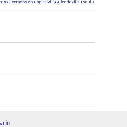
rrios Cerrados en Capital
Villa Allende
Villa Esquiu
arín