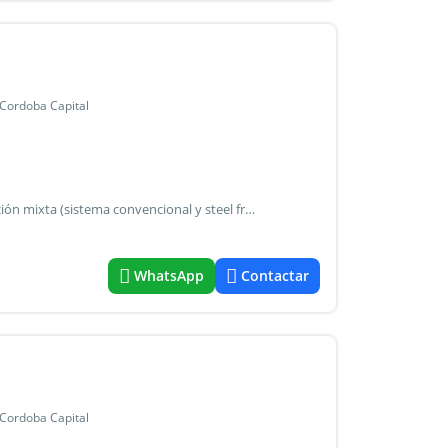
 Cordoba Capital
. Begué y asociados les ofrece... Dúplex 3 niveles construcción mixta (sistema convencional y steel frame) * sup. Terreno: 125 mts² * sup. Cubierta: 130 mts² planta baja * living - comedor cocina * baño social * jardín planta alta * 2 dormitorios * escritorio (que se puede transformar en 3º dormitorio) * baño zonificado subsuelo * garage * asador * patio seco * amplio ambiente conectado a la planta baja. ¿ Qué brinda la paya 2 ? * Seguridad las 24hs * ingreso por barrio tejas de la candelaria * espacios verdes * línea de colectivo a pocos metros * todo tipo de comercio en barrio inaudi * acceso rápido a circunvalación por av. Vélez sarsfield o por av. Valparaíso * cercanía a clubes y colegios privados y públicos * gas natural * escritura fines 2026 quedamos a su disposición!
WhatsApp
Contactar
 Cordoba Capital