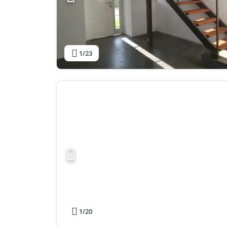
1
/23
1
/20