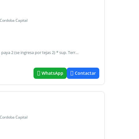
 Cordoba Capital
. Begué y asociados les ofrece... Dúplex 3 dormitorios en la paya 2 (se ingresa por tejas 2) * sup. Terreno: 125 mts² * sup. Cubierta: 122 mts² planta baja * living comedor. * Cocina separada. * Baño social. * Galería con asador. * Patio. * Cochera tipo pérgola. Planta alta * 3 dormitorios. * 1 baño. ¿ Qué brinda la paya 2 ? * Seguridad las 24hs * ingreso por barrio tejas de la candelaria * espacios verdes * línea de colectivo a pocos metros * todo tipo de comercio en barrio inaudi * acceso rápido a circunvalación por av. Vélez sarsfield o por av. Valparaíso * cercanía a clubes y colegios privados y públicos * gas natural * escritura fines 2026 quedamos a su disposición! Quedamos a disposición!
WhatsApp
Contactar
 Cordoba Capital