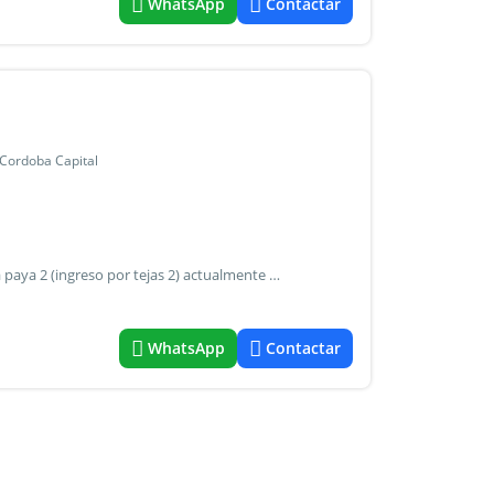
WhatsApp
Contactar
 Cordoba Capital
. Begué y asociados les ofrece... Dúplex 3 dormitorios en la paya 2 (ingreso por tejas 2) actualmente con renta * sup. Terreno: 125 mts² * sup. Cubierta: 120 mts² planta baja * living comedor. * Cocina separada. * Baño social. * Galería con asador. * Patio. * Cochera tipo pérgola. * Alarma. * Calefón solar. Planta alta * 3 dormitorios. * 1 baño. ¿ Qué brinda la paya 2 ? *Seguridad las 24hs *ingreso por barrio tejas de la candelaria *espacios verdes *línea de colectivo a pocos metros *todo tipo de comercio en barrio inaudi *acceso rápido a circunvalación por av. Vélez sarsfield o por av. Valparaíso * cercanía a clubes y colegios privados y públicos * gas natural * escritura fines 2026 quedamos a su disposición!
WhatsApp
Contactar