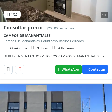
1
/20
100
Consultar precio
+ $200.000 expensas
CAMPOS DE MANANTIALES
Campos De Manantiales, Countries y Barrios Cerrados en Cordoba Capital
98 m² cubie.
3 dorm.
A Estrenar
DUPLEX EN VENTA 3 DORMITORIOS, CAMPOS DE MANANTIALES . Financiado
WhatsApp
Contactar