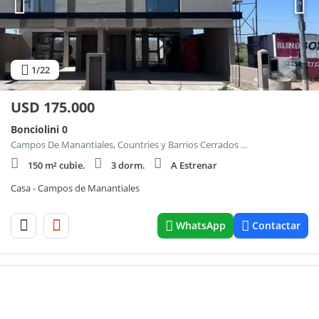
1
/22
1
USD
175.000
Bonciolini 0
Campos De Manantiales, Countries y Barrios Cerrados en Cordoba Capital
150 m² cubie.
3 dorm.
A Estrenar
Casa - Campos de Manantiales
WhatsApp
Contactar