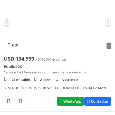
1
/50
0
USD
134.999
+ $130.000 expensas
Publica 26
Campos De Manantiales, Countries y Barrios Cerrados en Cordoba Capital
121 m² cubie.
2 dorm.
A Estrenar
SE VENDE CASA 2D. ¡A ESTRENAR! COCHERA DOBLE. ENTREGA MAYO.
WhatsApp
Contactar