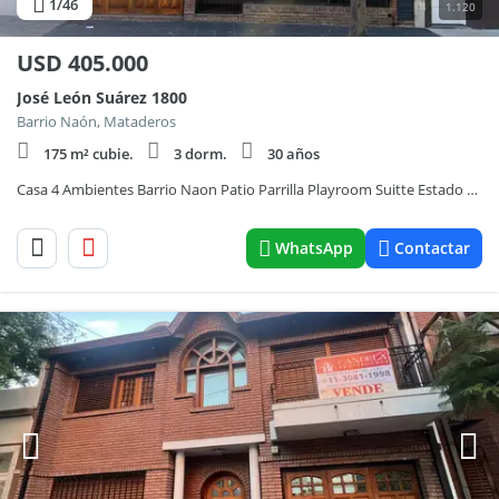
1
/46
1.120
USD
405.000
José León Suárez 1800
Barrio Naón, Mataderos
175 m² cubie.
3 dorm.
30 años
Casa 4 Ambientes Barrio Naon Patio Parrilla Playroom Suitte Estado Excelente
WhatsApp
Contactar