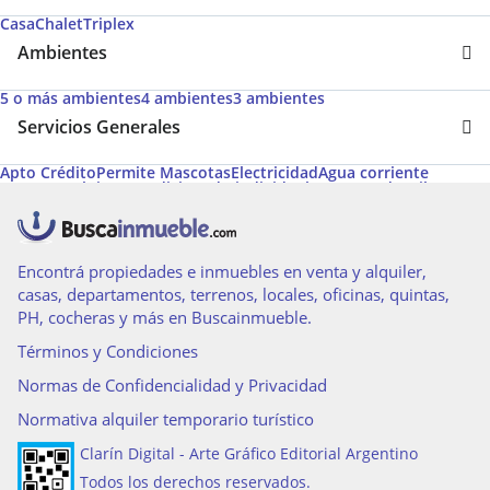
Casa
Chalet
Triplex
Ambientes
5 o más ambientes
4 ambientes
3 ambientes
Servicios Generales
Apto Crédito
Permite Mascotas
Electricidad
Agua corriente
Gas natural
Aire acondicionado individual
Desayunador
Pileta
Aire acondicionado central
Calefacción tiro balanceado
Calefacción
Hidromasaje
Aire caliente
Caldera
Encontrá propiedades e inmuebles en venta y alquiler,
casas, departamentos, terrenos, locales, oficinas, quintas,
PH, cocheras y más en Buscainmueble.
Términos y Condiciones
Normas de Confidencialidad y Privacidad
Normativa alquiler temporario turístico
Clarín Digital - Arte Gráfico Editorial Argentino
Todos los derechos reservados.