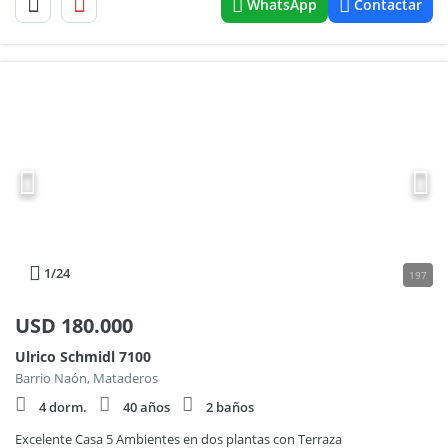
WhatsApp
Contactar
1
/24
197
USD
180.000
Ulrico Schmidl 7100
Barrio Naón, Mataderos
4 dorm.
40 años
2 baños
Excelente Casa 5 Ambientes en dos plantas con Terraza