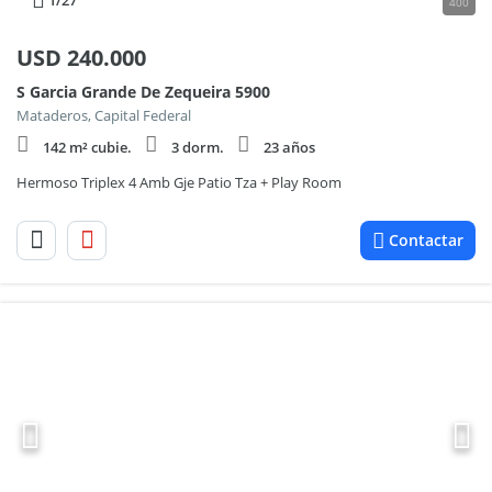
1
/27
400
USD
240.000
S Garcia Grande De Zequeira 5900
Mataderos, Capital Federal
142 m² cubie.
3 dorm.
23 años
Hermoso Triplex 4 Amb Gje Patio Tza + Play Room
Contactar