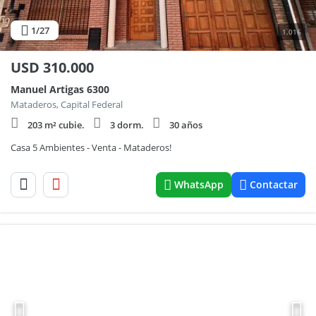
1
/27
1.016
USD
310.000
Manuel Artigas 6300
Mataderos, Capital Federal
203 m² cubie.
3 dorm.
30 años
Casa 5 Ambientes - Venta - Mataderos!
WhatsApp
Contactar