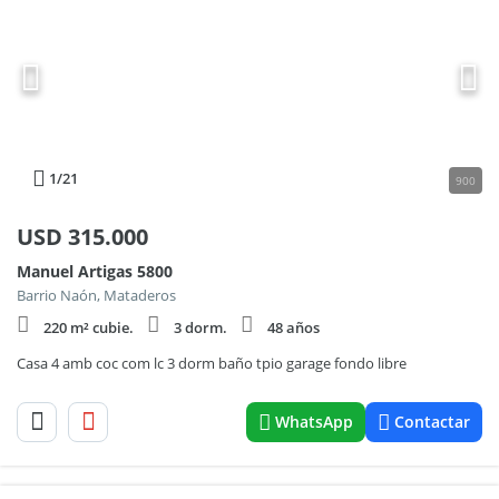
1
/21
900
USD
315.000
Manuel Artigas 5800
Barrio Naón, Mataderos
220 m² cubie.
3 dorm.
48 años
Casa 4 amb coc com lc 3 dorm baño tpio garage fondo libre
WhatsApp
Contactar