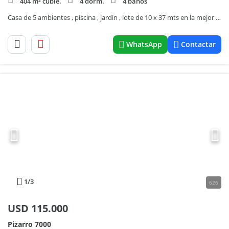
404 m² cubie.
4 dorm.
4 baños
Casa de 5 ambientes , piscina , jardin , lote de 10 x 37 mts en la mejor cuadra de Naon
WhatsApp
Contactar
1
/3
626
USD
115.000
Pizarro 7000