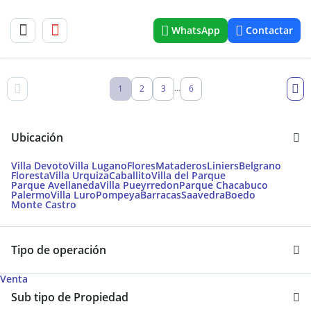
WhatsApp
Contactar
1
2
3
6
...
Ubicación
Villa Devoto
Villa Lugano
Flores
Mataderos
Liniers
Belgrano
Floresta
Villa Urquiza
Caballito
Villa del Parque
Parque Avellaneda
Villa Pueyrredon
Parque Chacabuco
Palermo
Villa Luro
Pompeya
Barracas
Saavedra
Boedo
Monte Castro
Tipo de operación
Venta
Sub tipo de Propiedad