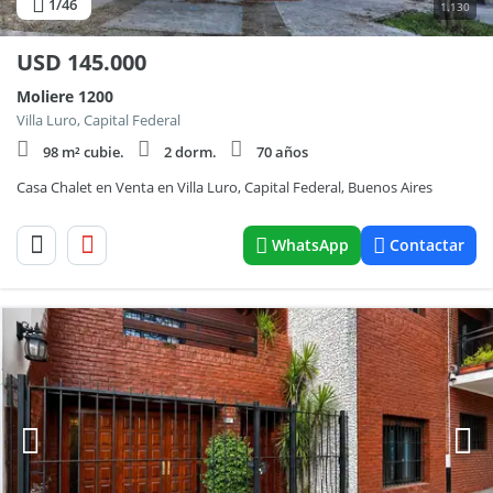
1
/46
1.130
USD
145.000
Moliere 1200
Villa Luro, Capital Federal
98 m² cubie.
2 dorm.
70 años
Casa Chalet en Venta en Villa Luro, Capital Federal, Buenos Aires
WhatsApp
Contactar