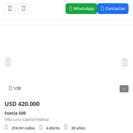
WhatsApp
Contactar
1
/29
291
USD
420.000
Suecia 500
Villa Luro, Capital Federal
214 m² cubie.
4 dorm.
20 años