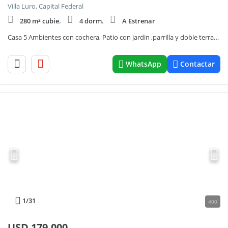
Villa Luro, Capital Federal
280 m² cubie.
4 dorm.
A Estrenar
Casa 5 Ambientes con cochera, Patio con jardin ,parrilla y doble terraza.440mts2
WhatsApp
Contactar
1
/31
400
USD
179.000