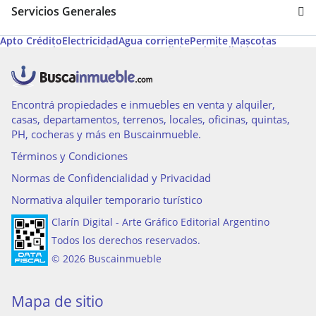
Servicios Generales
Apto Crédito
Electricidad
Agua corriente
Permite Mascotas
Gas natural
Desayunador
Aire acondicionado individual
Calefacción
Aire acondicionado central
Pileta
Aire caliente
Calefacción tiro balanceado
Amoblado
Espacio para vehículo
Encontrá propiedades e inmuebles en venta y alquiler,
casas, departamentos, terrenos, locales, oficinas, quintas,
PH, cocheras y más en Buscainmueble.
Términos y Condiciones
Normas de Confidencialidad y Privacidad
Normativa alquiler temporario turístico
Clarín Digital - Arte Gráfico Editorial Argentino
Todos los derechos reservados.
© 2026 Buscainmueble
Mapa de sitio