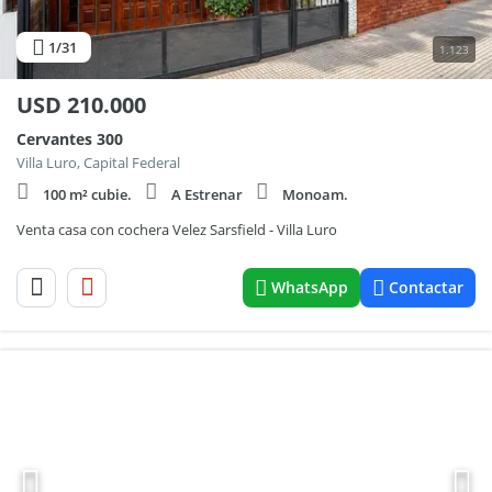
1
/31
1.123
USD
210.000
Cervantes 300
Villa Luro, Capital Federal
100 m² cubie.
A Estrenar
Monoam.
Venta casa con cochera Velez Sarsfield - Villa Luro
WhatsApp
Contactar