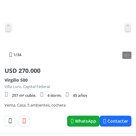
1
/34
321
USD
270.000
Virgilio 500
Villa Luro, Capital Federal
257 m² cubie.
4 dorm.
45 años
Venta, Casa, 5 ambientes, cochera
WhatsApp
Contactar