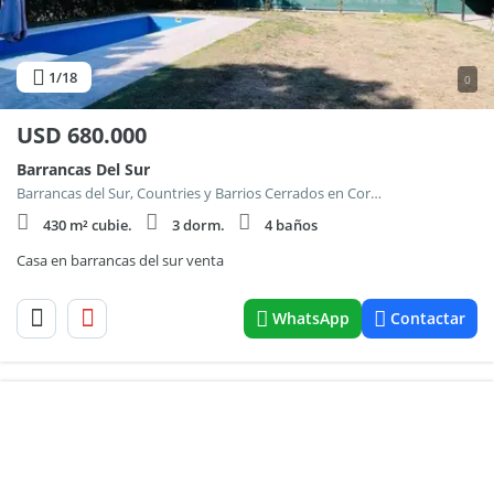
1
/18
0
USD
680.000
Barrancas Del Sur
Barrancas del Sur, Countries y Barrios Cerrados en Cordoba Capital
430 m² cubie.
3 dorm.
4 baños
Casa en barrancas del sur venta
WhatsApp
Contactar