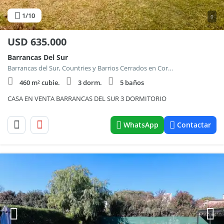
1
/10
0
USD
635.000
Barrancas Del Sur
Barrancas del Sur, Countries y Barrios Cerrados en Cordoba Capital
460 m² cubie.
3 dorm.
5 baños
CASA EN VENTA BARRANCAS DEL SUR 3 DORMITORIO
WhatsApp
Contactar