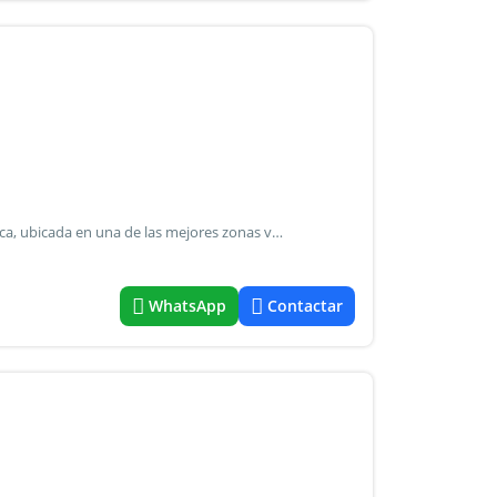
Gyg gestiones inmobiliarias ofrece a la venta excelente finca, ubicada en una de las mejores zonas vitivinícolas de mendoza. La propiedad se encuentra sobre ruta provincial n 15, ugarteche – lujan de cuyo con acceso rápido a ruta nacional n° 40. En la zona encontramos bodegas destacadas como anaia wines, navarro correas entre otras. Dicha finca cuenta con una superficie de 30 ha aproximadamente de las cuales el 30% se encuentra cultivada con uva malbec y destinadas a 2 bodegas de alta gama. A parte cuenta: • con una casa • un galpón • pozo de riego (capacidad para 50ha) consulte para más información y coordinar una visita! Gyg gestiones inmobiliarias compromiso, confianza y gestión al servicio de tu próxima inversión.
WhatsApp
Contactar