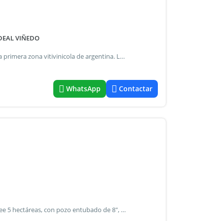
IDEAL VIÑEDO
Campo de 40 ha, en zona ideal para viñedos. Ubicado en la primera zona vitivinicola de argentina. Los suelos observados corresponden a unidades de cultivo de uva con muy buen drenaje, alto porosidad y fertilidad limitada de agua y minerales. Los contenidos de materia orgánica son bajo. Zona de vinos de alta gama, numerosas bodegas en la zona como norton, chandon, catena zapata, tapiz, alto las hormigas, doña paula, etc. Excelente vista a la cordillera de los andes.
WhatsApp
Contactar
Rivarola agostini vende campo en el carrizal de abajo. Posee 5 hectáreas, con pozo entubado de 8", con salida de 6", sin bomba para uso agrícola. Actualmente está inculto. El mismo se encuentra a sólo 4km de la intersección de ruta 16 y ruta 61. El precio publicado en el aviso, las medidas y distancias indicadas, son de referencia, sujeto a modificaciones sin previo aviso. Los datos consignados en esta web o publicación, pueden contener errores y no son contractuales; verifique los mismos previamente con nuestro corredor inmobiliario. Más propiedades en mat.1434