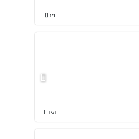
1
/1
1
/31