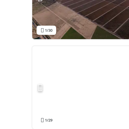
1
/30
1
/29