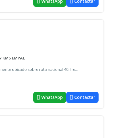
WhatsApp
Contactar
,7 KMS EMPAL
Rivarola agostini vende campo de 6 hectáreas estratégicamente ubicado sobre ruta nacional 40, frente a bodegas chandon, en la zona de agrelo, luján de cuyo. La propiedad cuenta con 260 metros de frente sobre ruta y 235 metros de fondo, a solo 1 km del centro de agrelo y 3,7 km del empalme con ruta nacional 7 y la nueva variante palmira. Campo inculto, con inmejorables vistas al cordón del plata. No posee derecho de riego ni pozo de agua. Línea de alta tensión atraviesa la propiedad. Ideal para desarrollos logísticos, industriales o vitivinícolas. Ubicación privilegiada | alto potencial de inversión | acceso inmediato a rutas principales consultanos para coordinar una visita: whatsapp: +54 9 2614 68-4227 / +54 9 2614 85-6985 seguinos en instagram: @inmobiliaria_rivarolaagostini *el precio publicado en el aviso, las medidas y distancias indicadas, son de referencia, sujeto a modificaciones sin previo aviso. *Los datos consignados en esta web o publicación, pueden contener errores y no son contractuales; verifique los mismos previamente con nuestro corredor inmobiliario. Más propiedades en.Ar mat.1434
WhatsApp
Contactar