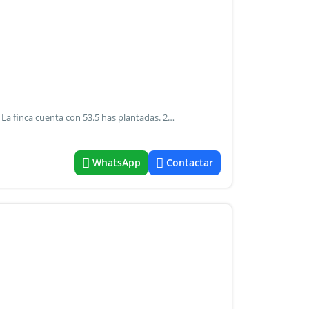
Sobre calle pública s/n, ugarteche 123 has superficie total. La finca cuenta con 53.5 has plantadas. 22.5 has de malbec, 2.3 has de chardonnay, 5.6 has de bonarda, 1.1 has de ancellota, 0.9 has de carmenere y 20.93 has de cab. Sauvignon. Pozo de 10" a 110 m de profundidad. Riego por goteo para la totalidad de los viñedos plantados. Casa de encargado. Finca en buen estado vegetativo. Los suelos son franco arenoso a franco limoso, con piedra a 30-100 cm de profundidad. Vecino de la bodega doña paula. Puntos de interés se encuentra a 970 msnm. 45 km del centro de mendoza. 6 km de la ruta 40 hacia el oeste. En común mateu rural.
WhatsApp
Contactar