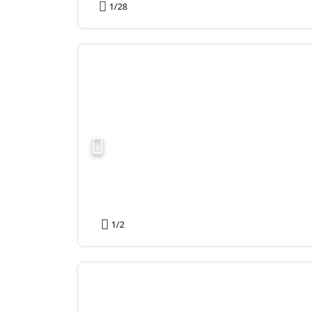
1
/28
1
/2