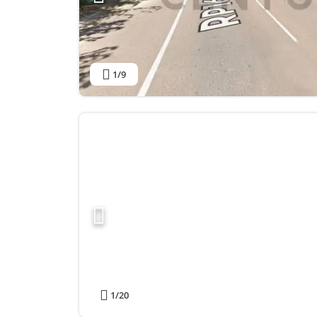
1
/9
1
/20