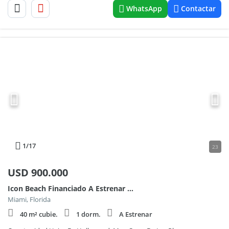
WhatsApp
Contactar
1
/17
23
USD
900.000
Icon Beach Financiado A Estrenar Y Cerca Del Mar 600
Miami, Florida
40 m² cubie.
1 dorm.
A Estrenar