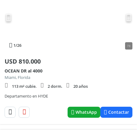
1
/26
78
USD
810.000
OCEAN DR al 4000
Miami, Florida
113 m² cubie.
2 dorm.
20 años
Departamento en HYDE
WhatsApp
Contactar