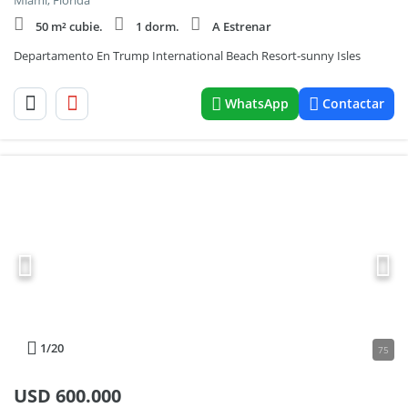
Miami, Florida
50 m² cubie.
1 dorm.
A Estrenar
Departamento En Trump International Beach Resort-sunny Isles
WhatsApp
Contactar
1
/20
75
USD
600.000