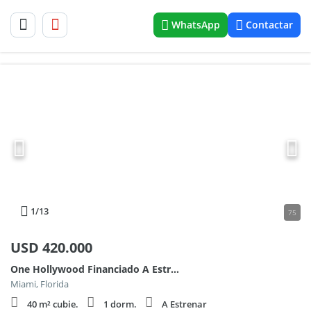
WhatsApp
Contactar
1
/13
75
USD
420.000
One Hollywood Financiado A Estrenar 600
Miami, Florida
40 m² cubie.
1 dorm.
A Estrenar