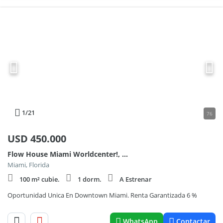
1
/21
76
USD
450.000
Flow House Miami Worldcenter!, Renta 6 % Anual.... 600
Miami, Florida
100 m² cubie.
1 dorm.
A Estrenar
Oportunidad Unica En Downtown Miami. Renta Garantizada 6 %
WhatsApp
Contactar