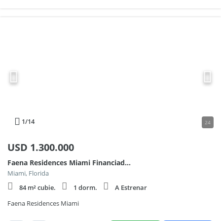
1
/14
24
USD
1.300.000
Faena Residences Miami Financiado A Estrenar 600
Miami, Florida
84 m² cubie.
1 dorm.
A Estrenar
Faena Residences Miami