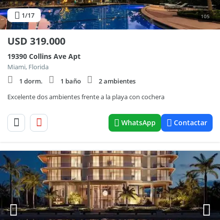
1
/17
105
USD
319.000
19390 Collins Ave Apt
Miami, Florida
1 dorm.
1 baño
2 ambientes
Excelente dos ambientes frente a la playa con cochera
WhatsApp
Contactar