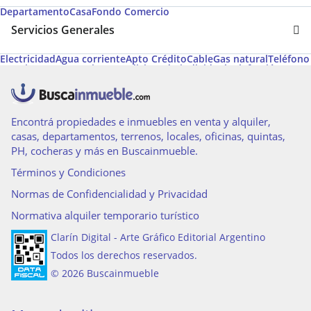
Departamento
Casa
Fondo Comercio
Servicios Generales
Electricidad
Agua corriente
Apto Crédito
Cable
Gas natural
Teléfono
Permite Mascotas
Aire acondicionado individual
Calefacción
Amoblado
Calefacción tiro balanceado
Apto Profesional
Gimnasio
Ascensor
Parrilla
Agua caliente central
Aire caliente
Desayunador
Ascensores principales
Ascensores de servicio
Encontrá propiedades e inmuebles en venta y alquiler,
casas, departamentos, terrenos, locales, oficinas, quintas,
PH, cocheras y más en Buscainmueble.
Términos y Condiciones
Normas de Confidencialidad y Privacidad
Normativa alquiler temporario turístico
Clarín Digital - Arte Gráfico Editorial Argentino
Todos los derechos reservados.
© 2026 Buscainmueble