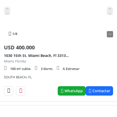
1
/8
63
USD
400.000
1030 15th St. Miami Beach, Fl 33139 100
Miami, Florida
100 m² cubie.
3 dorm.
A Estrenar
SOUTH BEACH, FL
WhatsApp
Contactar