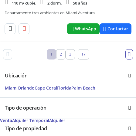
110 m² cubie.
2 dorm.
50 años
Departamento tres ambientes en MIami Aventura
WhatsApp
Contactar
1
2
3
17
...
Ubicación
Miami
Orlando
Cape Coral
Florida
Palm Beach
Tipo de operación
Venta
Alquiler Temporal
Alquiler
Tipo de propiedad