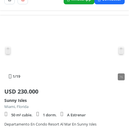
1
/19
76
USD
230.000
Sunny Isles
Miami, Florida
50 m² cubie.
1 dorm.
A Estrenar
Departamento En Condo Resort Al Mar En Sunny Isles