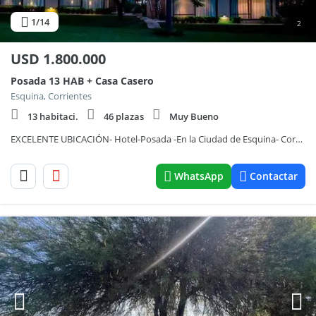
1
/14
2
USD
1.800.000
Posada 13 HAB + Casa Casero
Esquina, Corrientes
13 habitaci.
46 plazas
Muy Bueno
EXCELENTE UBICACIÓN- Hotel-Posada -En la Ciudad de Esquina- Corrientes
WhatsApp
Contactar