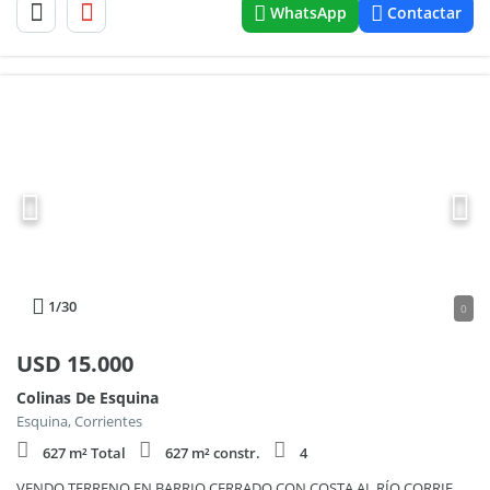
WhatsApp
Contactar
1
/30
0
USD
15.000
Colinas De Esquina
Esquina, Corrientes
627 m² Total
627 m² constr.
4
VENDO TERRENO EN BARRIO CERRADO CON COSTA AL RÍO CORRIENTE E