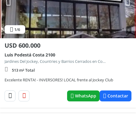
1
/6
0
USD
600.000
Luis Podestá Costa 2100
Jardines Del Jockey, Countries y Barrios Cerrados en Cordoba Capital
513 m² Total
Excelente RENTA! - INVERSORES! LOCAL frente al Jockey Club
WhatsApp
Contactar