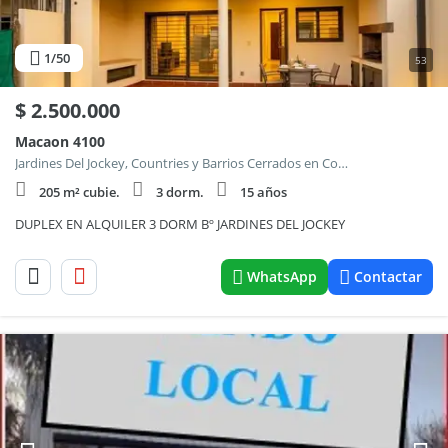
1
/50
53
$
2.500.000
Macaon 4100
Jardines Del Jockey, Countries y Barrios Cerrados en Cordoba Capital
205 m² cubie.
3 dorm.
15 años
DUPLEX EN ALQUILER 3 DORM Bº JARDINES DEL JOCKEY
WhatsApp
Contactar