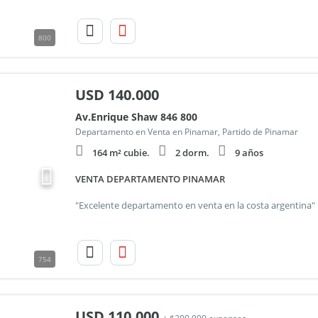
800
USD
140.000
Av.Enrique Shaw 846 800
Departamento en Venta en Pinamar, Partido de Pinamar
164 m² cubie.
2 dorm.
9 años
VENTA DEPARTAMENTO PINAMAR
754
USD
110.000