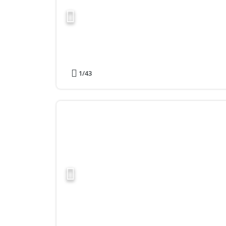
1
/43