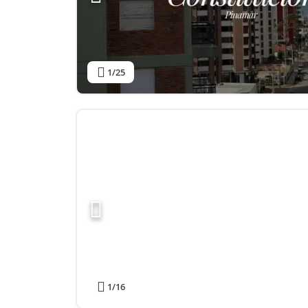
1
/25
1
/16