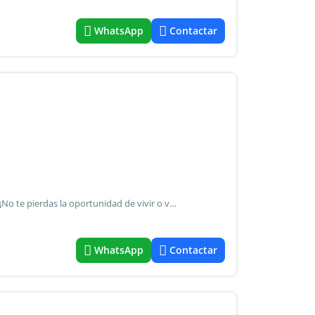
WhatsApp
Contactar
"Excelente departamento en venta en la costa argentina" ¡No te pierdas la oportunidad de vivir o vacacionar en un lugar de ensueño! Contactanos para mas información y una visita. Características: - 2 dormitorios amplios con armarios empotrados - 2 balcones con vistas a una plaza con hermosa arboleda - 2 piletas climatizadas una interior otra exterior - sala de comedor con cocina integrada y living - 2 baños completos uno de ellos con bañera - ascensor y acceso a áreas comunes - cochera techada ubicación: ubicado en la costa argentina pinamar, a pocas cuadras del mar - cerca de restaurantes, tiendas, y servicios. - Mat.
WhatsApp
Contactar