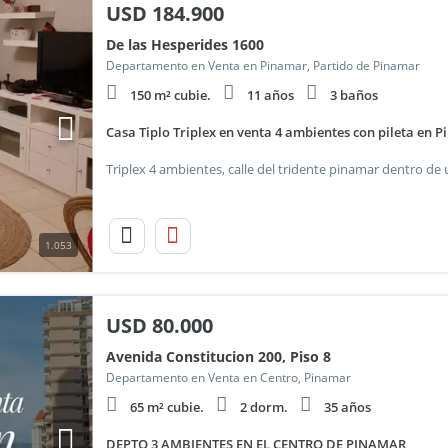
USD
184.900
De las Hesperides 1600
Departamento en Venta en Pinamar, Partido de Pinamar
150 m² cubie.
11 años
3 baños
Casa Tiplo Triplex en venta 4 ambientes con pileta en 
1.053
USD
80.000
Avenida Constitucion 200, Piso 8
Departamento en Venta en Centro, Pinamar
65 m² cubie.
2 dorm.
35 años
DEPTO 3 AMBIENTES EN EL CENTRO DE PINAMAR