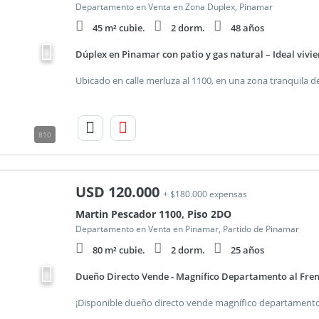
Departamento en Venta en Zona Duplex, Pinamar
45 m² cubie.
2 dorm.
48 años
Dúplex en Pinamar con patio y gas natural – Ideal vivi
810
USD
120.000
+ $180.000 expensas
Martin Pescador 1100, Piso 2DO
Departamento en Venta en Pinamar, Partido de Pinamar
80 m² cubie.
2 dorm.
25 años
Dueño Directo Vende - Magnífico Departamento al Frent