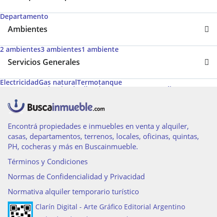
Departamento
Ambientes
2 ambientes
3 ambientes
1 ambiente
Servicios Generales
Electricidad
Gas natural
Termotanque
Acepta Garantías de Alquiler de Argenprop
Agua caliente
Calefacción
Calefacción tiro balanceado
Agua corriente
Calefon
Ascensor
Ascensores principales
Encontrá propiedades e inmuebles en venta y alquiler,
casas, departamentos, terrenos, locales, oficinas, quintas,
PH, cocheras y más en Buscainmueble.
Términos y Condiciones
Normas de Confidencialidad y Privacidad
Normativa alquiler temporario turístico
Clarín Digital - Arte Gráfico Editorial Argentino