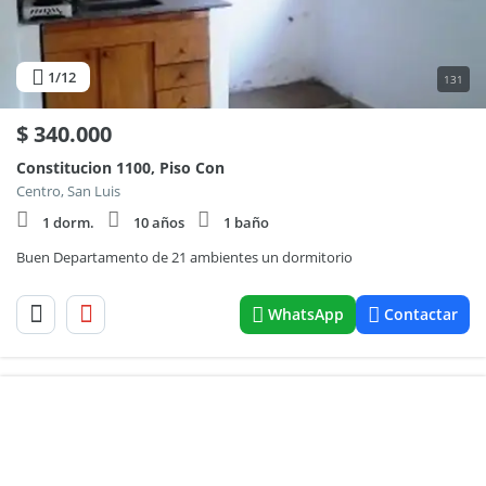
1
/12
131
$
340.000
Constitucion 1100, Piso Con
Centro, San Luis
1 dorm.
10 años
1 baño
Buen Departamento de 21 ambientes un dormitorio
WhatsApp
Contactar