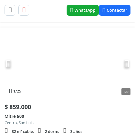
WhatsApp
Contactar
1
/25
120
$
859.000
Mitre 500
Centro, San Luis
82 m² cubie.
2 dorm.
3 años