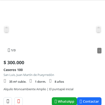
1
/3
1
$
300.000
Caseros 100
San Luis, Juan Martín de Pueyrredón
35 m² cubie.
1 dorm.
8 años
Alquilo Monoambiente Amplio | El puntapié inicial
WhatsApp
Contactar