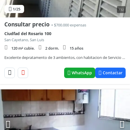
1
/25
132
Consultar precio
+ $700.000 expensas
Ciudfad del Rosario 100
San Cayetano, San Luis
120 m² cubie.
2 dorm.
15 años
Excelente depratamento de 3 ambientos, con habitacion de Servicio y baño
WhatsApp
Contactar