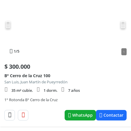
1
/5
1
$
300.000
B° Cerro de la Cruz 100
San Luis, Juan Martín de Pueyrredón
35 m² cubie.
1 dorm.
7 años
1° Rotonda B° Cerro de la Cruz
WhatsApp
Contactar