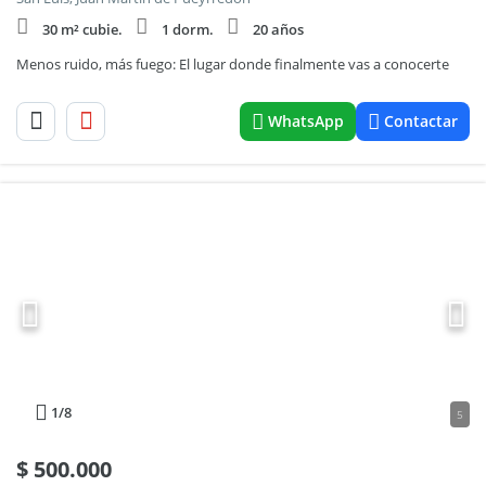
30 m² cubie.
1 dorm.
20 años
Menos ruido, más fuego: El lugar donde finalmente vas a conocerte
WhatsApp
Contactar
1
/8
5
$
500.000