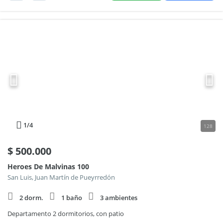
1
/4
128
$
500.000
Heroes De Malvinas 100
San Luis, Juan Martín de Pueyrredón
2 dorm.
1 baño
3 ambientes
Departamento 2 dormitorios, con patio