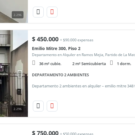
2.296
$
450.000
+ $90.000 expensas
Emilio Mitre 300, Piso 2
Departamento en Alquiler en Ramos Mejia, Partido de La Ma
36 m² cubie.
2 m² Semicubierta
1 dorm.
DEPARTAMENTO 2 AMBIENTES
2.296
$
750.000
+ $50.000 expensas