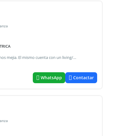
tanza
TRICA
Departamento 2 ambientes en alquiler en el centro de ramos mejia. El mismo cuenta con un living/comedor, con sector de cocina separada, bajomesada, alacena, sector de baño completo con espacio para lavarropa y un dormitorio con placard. Condición para alquilar: estar bien en el veraz hay que presentar: garante con escritura familiar directa o 3 garantes con recibo de sueldo (1 familiar), con una antigüedad no menor a 1 años. O un seguro de causion
WhatsApp
Contactar
tanza