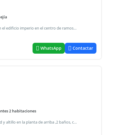
ejía
Departamento uso profesional de 3 ambientes ubicado en el edificio imperio en el centro de ramos mejía. El departamento se encuentra distribuido de la siguiente manera: living-comedor amplio con balcón francés cocina completa (alacena y bajo mesada) con extractor baño completo con bañera 2 habitaciones con piso de parquet (una de ellas posee placard embutido) excelente vista e iluminación apto profesional requisitos: garantía propietaria servicios: cloacas, gas depósito (meses): 1 impuestos a cargo de: inquilino agua a cargo de: inquilino
WhatsApp
Contactar
ntes 2 habitaciones
Es un duplex 4 ambientes ,tiene 2 habitaciones con placard y altillo en la planta de arriba ,2 baños, cocina comedor , living,tiene entrada para auto, patio al fondo con lavadero. Vale 860.000$ con indexación cada 3 meses, se pide mes de adelanto,mes de depósito , garantía propiedad de familiar directo y ó 2 recibos de sueldo.