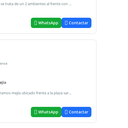
Departamento de 2 ambientes en alquiler en ramos mejía se trata de un 2 ambientes al frente con balcon, muy luminoso, cocina separada con muebles bajo mesada y alacenas, dormitorio con placar empotrado y baño completo. Ubicado a solo 4 cuadras de la estación y a 2 cuadras del centro de ramos mejía apto profesional acepta mascotas pequeñas no niños requisitos: garantía propietaria o seguro de caucion () + ingresos demostrables
WhatsApp
Contactar
tanza
ejía
Departamento 3 ambientes con 2 balcones en alquiler en ramos mejía ubicado frente a la plaza sarmiento, en pleno centro de ramos mejía, se trata de un luminoso departamento de 3 ambientes al frente con balcón (y con segundo balcón al contrafrente). Cuenta con amplio living comedor con piso de parquet y salida a balcón al frente, 2 dormitorios con placard empotrado y ambos con salida al balcón al frente, baño completo, cocina con alacena y bajo mesada. Y lavadero con salida a largo balcón en forma de l al contrafrente con orientación norte. El departamento posee excelente ubicación, iluminación y distribución. Se encuentra en buen estado de conservación. El departamento se encuentra tambien a la venta. Requisitos: garantia propietaria o seguro de cacuión + demotración de ingresos. Servicios: cloacas, gas depósito (meses): 1 impuestos a cargo de: inquilino agua a cargo de: inquilino
WhatsApp
Contactar