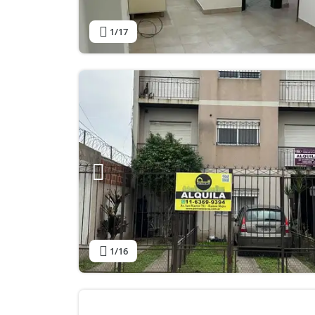
1
/17
1
/16