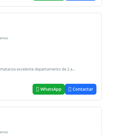
tanza
Alquiler de departamento 2 ambientes en ramos mejía, la matanza excelente departamento de 2 ambientes, cómodo, luminoso y funcional, ideal para quienes buscan confort y una muy buena ubicación. Características de la propiedad -living comedor amplio y luminoso -cocina comedor integrada -1 dormitorio cómodo -baño completo -balcón al frente -cochera la propiedad se destaca por su excelente distribución, con ambientes bien aprovechados y una muy buena iluminación natural. El balcón al frente aporta amplitud y ventilación, mientras que la cochera brinda mayor comodidad y seguridad para el vehículo. Ideal para una persona o pareja que busque una vivienda práctica, moderna y lista para habitar, en una de las zonas más buscadas de ramos mejía.
WhatsApp
Contactar
tanza