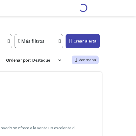
Más filtros
Crear alerta
Ver mapa
Ordenar por:
Excelente departamento de 2 ambientes – totalmente renovado se ofrece a la venta un excelente departamento de 2 ambientes, ubicado sobre avenida san martín, a tan solo 5 cuadras de la estación de ramos mejía, en una zona con excelente conectividad y cercanía a comercios, servicios y medios de transporte. La propiedad cuenta con una cómoda cocina-comedor integrada, diseñada para aprovechar al máximo cada espacio. Dispone de un baño completo y un dormitorio de buenas dimensiones. La unidad se encuentra totalmente renovada, lista para habitar, destacándose por su excelente luminosidad natural y su muy buen estado general de conservación. Características destacadas * departamento de 2 ambientes. * Cocina-comedor integrada. * Dormitorio cómodo y funcional. * Baño completo. * Totalmente renovado. * Muy luminoso. * Excelente estado general. Ubicación * sobre avenida san martín. * A 5 cuadras de la estación de ramos mejía. * Cercano a comercios, centros educativos, servicios y múltiples líneas de transporte. Una excelente oportunidad tanto para vivienda propia como para inversión, en una ubicación estratégica y con acceso a todos los servicios.