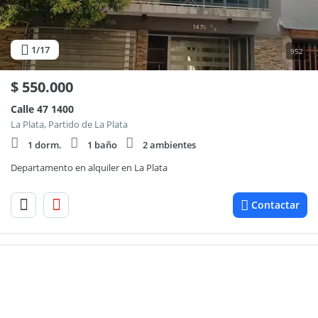
1
/17
952
$
550.000
Calle 47 1400
La Plata, Partido de La Plata
1 dorm.
1 baño
2 ambientes
Departamento en alquiler en La Plata
Contactar