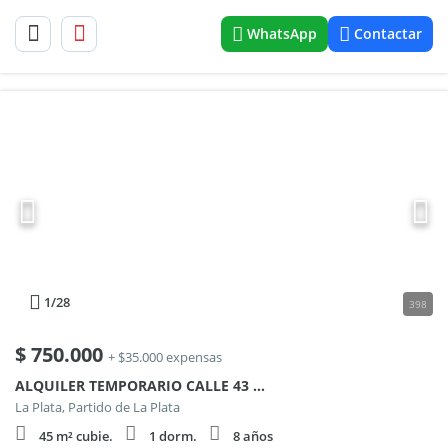
WhatsApp
Contactar
1
/28
398
$
750.000
+ $35.000 expensas
ALQUILER TEMPORARIO CALLE 43 ESQ 23
La Plata, Partido de La Plata
45 m² cubie.
1 dorm.
8 años