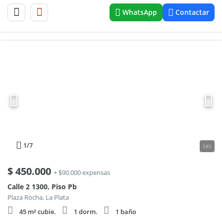
WhatsApp
Contactar
1
/7
580
$
450.000
+ $90.000 expensas
Calle 2 1300, Piso Pb
Plaza Rocha, La Plata
45 m² cubie.
1 dorm.
1 baño