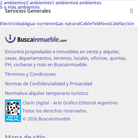
2 ambientes
3 ambientes
1 ambiente
4 ambientes
5 o más ambientes
Servicios Generales
Electricidad
Agua corriente
Gas natural
Cable
Teléfono
Calefacción
Ascensor
Aire acondicionado individual
Ascensores principales
Calefacción tiro balanceado
Ascensores de servicio
Permite Mascotas
Termotanque
Apto Profesional
Acepta Garantías de Alquiler de Argenprop
Agua caliente
Amoblado
Calefon
Parrilla
Acceso para personas con movilidad reducida
Encontrá propiedades e inmuebles en venta y alquiler,
casas, departamentos, terrenos, locales, oficinas, quintas,
PH, cocheras y más en Buscainmueble.
Términos y Condiciones
Normas de Confidencialidad y Privacidad
Normativa alquiler temporario turístico
Clarín Digital - Arte Gráfico Editorial Argentino
Todos los derechos reservados.
© 2026 Buscainmueble
Mapa de sitio