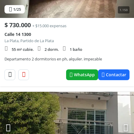
1
/25
1.150
$
730.000
+ $15.000 expensas
Calle 14 1300
La Plata, Partido de La Plata
55 m² cubie.
2 dorm.
1 baño
Departamento 2 dormitorios en ph, alquiler. impecable
WhatsApp
Contactar