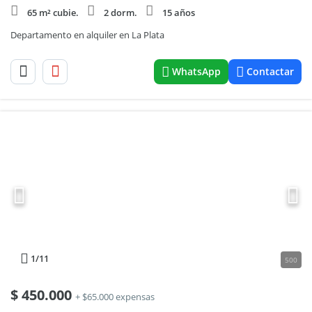
65 m² cubie.
2 dorm.
15 años
Departamento en alquiler en La Plata
WhatsApp
Contactar
1
/11
500
$
450.000
+ $65.000 expensas