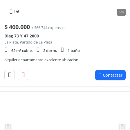
1
/6
400
$
460.000
+ $66.744 expensas
Diag 73 Y 47 2000
La Plata, Partido de La Plata
62 m² cubie.
2 dorm.
1 baño
Alquiler departamento excelente ubicación
Contactar