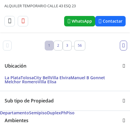
ALQUILER TEMPORARIO CALLE 43 ESQ 23
WhatsApp
Contactar
1
2
3
56
...
Ubicación
La Plata
Tolosa
City Bell
Villa Elvira
Manuel B Gonnet
Melchor Romero
Villa Elisa
Sub tipo de Propiedad
Departamento
Semipiso
Duplex
Ph
Piso
Ambientes